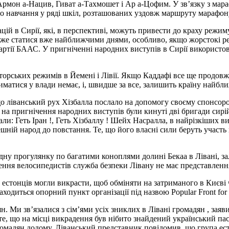
Армон а-Нацив, Гиват а-Тахмошет і Ар а-Цофим. У зв’язку з мара
о навчання у ряді шкіл, розташованих уздовж маршруту марафону. 
цій в Сирії, які, в перспективі, можуть привести до краху режи
може статися вже найближчими днями, особливо, якщо жорстокі р
 партії БААС. У пригніченні народних виступів в Сирії використ
рських режимів в Йемені і Лівії. Якщо Каддафі все ще продовжує
иматися у влади немає, і, швидше за все, залишить країну найб
що ліванський рух Хізбалла послало на допомогу своєму спонсоро
е на пригнічення народних виступів були кинуті дві бригади сир
ли: Геть Іран !, Геть Хізбаллу ! Шейх Насралла, в найрізкіших 
ній народ до повстання. Те, що його власні сили беруть участь 
дну прогулянку по багатими коноплями долині Бекаа в Лівані, 
ення велосипедистів служба безпеки Лівану не має представлення
стонців могли викрасти, щоб обміняти на затриманого в Києві ч
аходиться опорний пункт організації під назвою Popular Front for 
 Ми зв’язалися з сім’ями усіх зниклих в Лівані громадян , заяв
те, що на місці викрадення був нібито знайдений український пас
омадян додому. Ліванський представник повідомив, що група ест