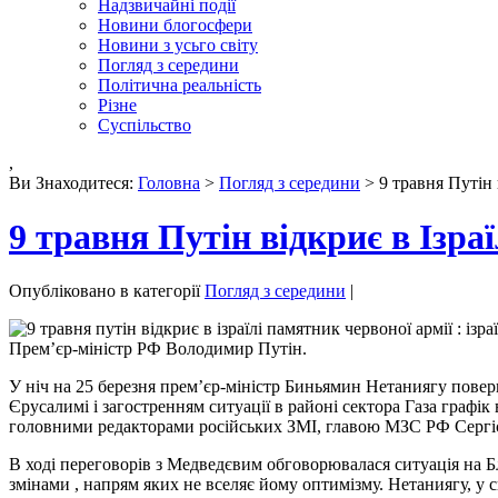
Надзвичайні події
Новини блогосфери
Новини з усьго світу
Погляд з середини
Політична реальність
Різне
Суспільство
,
Ви Знаходитеся:
Головна
>
Погляд з середини
> 9 травня Путін в
9 травня Путін відкриє в Ізраї
Опубліковано в категорії
Погляд з середини
|
Прем’єр-міністр РФ Володимир Путін.
У ніч на 25 березня прем’єр-міністр Биньямин Нетаниягу поверну
Єрусалимі і загостренням ситуації в районі сектора Газа графік 
головними редакторами російських ЗМІ, главою МЗС РФ Сергі
В ході переговорів з Медведєвим обговорювалася ситуація на Б
змінами , напрям яких не вселяє йому оптимізму. Нетаниягу, у 