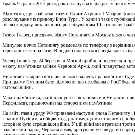
Ізраїль 9 травня 2012 року, роки планується відкриття цього мем
Відмітимо, що ізраїльські газети Едиот Ахронот і Маарив факт
розслідування із приводу Биби-Турс . У одній з таких публікац
після скандалу, викликаного розслідуванням 10-го каналу ізраїл
Газета Гаарец присвячує візиту Нетаниягу в Москву всього чоти
Минулою ніччю Нетаниягу розмовляв по телефону з керівниками п
території з сектора Гази. В неділю планується спеціальне засіда
Увечері в четвер, 24 березня, в Москві пройшли переговори пре
макету пам’ятника воїнам Червоної Армії, який планується вст
Нетаниягу завірив свого російського колегу, що пам’ятник буде
При цьому Путіним було відмічено, що незабаром в Росії буде в
світової війни.
Макет пам’ятника, який планується встановити в Нетании, пре
Перфильев), працюючий над створенням пам’ятника.
На сайті глави уряду РФ приведені наступні слова Нетаниягу і П
з паном Путіним, я обіцяв тоді, рік тому, що ми створимо і поб
історії не було страшнішої війни. У цій війні ми втратили трет
радянський народ, Червона армія, врятували усе людство і вряту
символізує історичну справедливість .