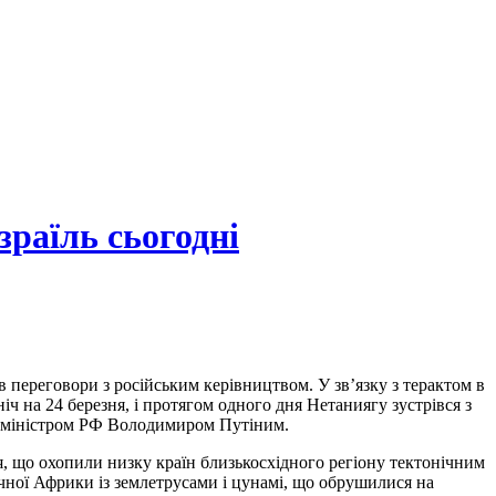
зраїль сьогодні
в переговори з російським керівництвом. У зв’язку з терактом в
ніч на 24 березня, і протягом одного дня Нетаниягу зустрівся з
р-міністром РФ Володимиром Путіним.
я, що охопили низку країн близькосхідного регіону тектонічним
ічної Африки із землетрусами і цунамі, що обрушилися на