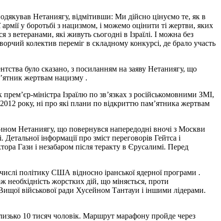
одякував Нетаниягу, відмітивши: Ми дійсно цінуємо те, як в
ї армії у боротьбі з нацизмом, і можемо оцінити ті жертви, яких
я з ветеранами, які живуть сьогодні в Ізраїлі. І можна без
творчий колектив переміг в складному конкурсі, де брало участь
нтства було сказано, з посиланням на заяву Нетаниягу, що
м’ятник жертвам нацизму .
к прем’єр-міністра Ізраїлю по зв’язках з російськомовними ЗМІ,
2012 року, ні про які плани по відкриттю пам’ятника жертвам
ином Нетаниягу, що повернувся напередодні вночі з Москви
 Детальної інформації про зміст переговорів Гейтса і
ктора Гази і незабаром після теракту в Єрусалимі. Перед
 числі політику США відносно іранської ядерної програми .
ж необхідність жорстких дій, що міняється, проти
ю Вищої військової ради Хусейном Тантауи і іншими лідерами.
близько 10 тисяч чоловік. Маршрут марафону пройде через