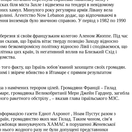
ах біля міста Захле і відвезена на тендері в невідомому
нних хамул. Минулого року регулярна армія Лівану вела
 долині. Агентство Now Lebanon додає, що відпочиваючі в
ення іноземців було звичною справою. У період з 1982 по 1990
4 березня зі своїм французьким колегою Аленом Жюппе. Під час
 сказав, що Ізраїль вітає тверду позицію Заходу відносно
мо безкомпромісну політику відносно Лівії і сподіваємося, що
літика цих країн, їх негативний вплив на Близький Схід і
домства.
ого факту, що Ізраїль зобов’язаний захищати своїх громадян.
имі і звіряче вбивство в Итамаре є прямим результатом
ша з намічених терором цілей. Громадяни Франції – Гилад
амаре, громадянка Великобританії Мери Джейн Гарднер, загибла
ого ракетного обстрілу , – вказав глава ізраїльського МЗС.
нформацією газети Едиот Ахронот , Ноам Пустує разом з
раїн, громадянство яких має Гилад. Таким чином, сім’я
овослужбовця звинувачують ХАМАС в порушенні Женевської
 до нього жодного разу не були допущені представники