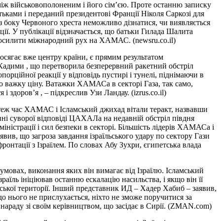
іж військовополоненим і його сім’єю. Проте останню записку
атьками і переданий президентові Франції Ніколя Саркозі для
 з боку Червоного хреста неможливо дізнатися, чи виявляється
ії. У публікації відзначається, що батьки Гилада Шалита
осилити міжнародний рух на ХАМАС. (newsru.co.il)
осягає вже центру країни, є прямим результатом
у Кадими , що перетворила безперервний ракетний обстріл
порційної реакції у відповідь пустирі і тунелі, піднімаючи в
но важку ціну. Ватажки ХАМАСа в секторі Газа, так само,
здоров’я , – підкреслив Узи Ландау. (izrus.co.il)
У теж час ХАМАС і Ісламський джихад вітали теракт, назвавши
ні суворої відповіді ЦАХАЛа на недавній обстріл півдня
ністрації і сил безпеки в секторі. Більшість лідерів ХАМАСа і
ив, що загроза завдання ізраїльського удару по сектору Гази
ронтації з Ізраїлем. По словах Абу Зухри, єгипетська влада
умовах, виконання яких він вимагає від Ізраїлю. Ісламський
раїль ініціював останню ескалацію насильства, і якщо він її
ської території. Інший представник ИД – Хадер Хабиб – заявив,
до нього не прислухається, ніхто не зможе поручитися за
а нараду зі своїм керівництвом, що засідає в Сирії. (ZMAN.com)