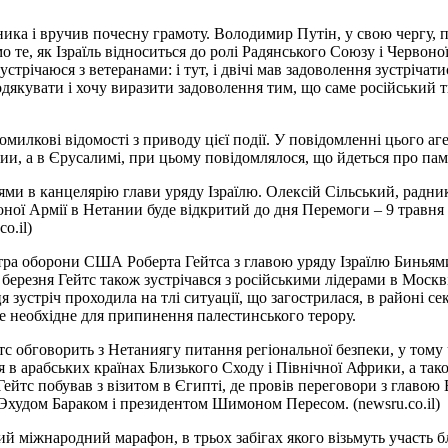
ика і вручив почесну грамоту. Володимир Путін, у свою чергу, п
мо те, як Ізраїль відноситься до ролі Радянського Союзу і Червоно
трічаюся з ветеранами: і тут, і двічі мав задоволення зустрічатис
одякувати і хочу виразити задоволення тим, що саме російський 
лкові відомості з приводу цієї події. У повідомленні цього аге
нии, а в Єрусалимі, при цьому повідомлялося, що йдеться про па
нями в канцелярію глави уряду Ізраїлю. Олексій Сільський, радни
ної Армії в Нетании буде відкритий до дня Перемоги – 9 травня 
o.il)
тра оборони США Роберта Гейтса з главою уряду Ізраїлю Биньям
березня Гейтс також зустрічався з російськими лідерами в Москві.
 зустріч проходила на тлі ситуації, що загострилася, в районі се
се необхідне для припинення палестинського терору.
тс обговорить з Нетаниягу питання регіональної безпеки, у тому
 в арабських країнах Близького Сходу і Північної Африки, а тако
 Гейтс побував з візитом в Єгипті, де провів переговори з главо
ю Эхудом Бараком і президентом Шимоном Пересом. (newsru.co.il)
ий міжнародний марафон, в трьох забігах якого візьмуть участь 