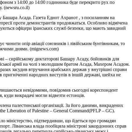
фоном з 14:00 до 14:00 годинника буде перекрито рух по
(newsru.co.il)
му Башара Асада. Газета Едиот Ахранот , з посиланням на
епресії проти демонстрантів продовжаться. Особливо відмічена
овуються офіцери іранських служб безпеки, що мають завидний
 чинити опір авіації союзників і лівійським бунтівникам, то
лижчими днями. (mignews.com)
ві – сирійському диктаторові Башару Асаду, бойовиків для
ійської армії на чолі з молодшим братом Асада, Махером Асадом.
виразах засудив втручання арабських держав у внутрішні справи
в пригніченні народних виступів в іншій державі, шейха не
залишаються невідомими, повідомив сьогодні кореспондент
, куди викрадачі могли відвезти естонців.
лена палестинської організації. За його даними, викрадених
the Liberation of Palestine – General Command(PFLP – GC).
ило міністерство, підтвердивши, що йдеться про громадян
порт. Ліванська влада пообіцяла міністрові закордонних справ
онців легально перетнула сирійсько-ліванську межу і