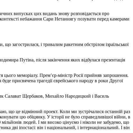
ничних випусках цих видань знову розповідається про
 в контексті небажання Сари Нетаниягу позувати перед камерами
, що загострилася, і тривалим ракетним обстрілом ізраїльської
одимира Путіна, після закінчення яких відбулася презентація
тя цього меморіалу. Прем’єр-міністр Росії прийняв запрошення.
 буде присвячена трагедії єврейського народу в роки Другої
івник Салават Щербаков, Михайло Народицкий і Василь
умаю, що це відмінний проект. Коли ми зустрічалися останній раз
конувати цю обіцянку. У історії не було справедливішої війни, в
 мільйонів людей. І ми високо цінуємо і ніколи не забудемо, що
ка дві іпостасі: він і національний, і інтернаціональний. І він