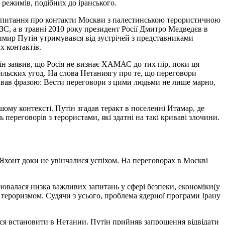
 режимів, подібних до іранського.
то питання про контакти Москви з палестинською терористичною
, а в травні 2010 року президент Росії Дмитро Медведєв в
мир Путін утримувався від зустрічей з представниками
х контактів.
н заявив, що Росія не визнає ХАМАС до тих пір, поки ця
аильских угод. На слова Нетаниягу про те, що переговори
вав фразою: Вести переговори з цими людьми не лише марно,
шому контексті. Путін згадав теракт в поселенні Итамар, де
ь переговорів з терористами, які здатні на такі криваві злочини.
Яхонт доки не увінчалися успіхом. На переговорах в Москві
орювалася низка важливих запитань у сфері безпеки, економіки(у
м тероризмом. Судячи з усього, проблема ядерної програми Ірану
ться встановити в Нетании. Путін прийняв запрошення відвідати