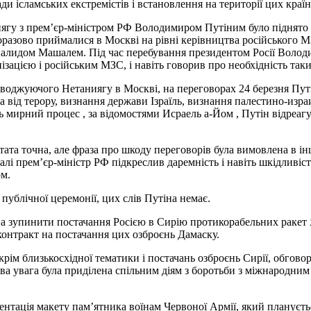
и ісламських екстремістів і встановлення на території цих країн
аниягу з прем’єр-міністром РФ Володимиром Путіним було підня
ово приймалися в Москві на рівні керівництва російського МЗС
лидом Машалем. Під час перебування президентом Росії Володи
ацією і російським МЗС, і навіть говорив про необхідність таки
оджуючого Нетаниягу в Москві, на переговорах 24 березня Путі
ва від терору, визнання держави Ізраїль, визнання палестино-изр
рний процес , за відомостями Исраель а-Йом , Путін відреагу
тата точна, але фраза про шкоду переговорів була вимовлена в ін
далі прем’єр-міністр РФ підкреслив даремність і навіть шкідливіст
м.
 публічної церемонії, цих слів Путіна немає.
ва зупинити постачання Росією в Сирію протикорабельних ракет 
 контракт на постачання цих озброєнь Дамаску.
окрім близькосхідної тематики і постачань озброєнь Сирії, обгов
лива увага була приділена спільним діям з боротьби з міжнародни
езентація макету пам’ятника воїнам Червоної Армії, який планує