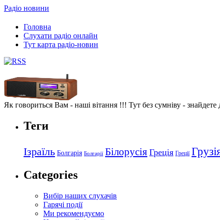
Радіо новини
Головна
Слухати радіо онлайн
Тут карта радіо-новин
Як говориться Вам - наші вітання !!! Тут без сумніву - знайдете
Теги
Грузі
Ізраїль
Білорусія
Греція
Болгарія
Греції
Болгарії
Categories
Вибір наших слухачів
Гарячі події
Ми рекомендуємо