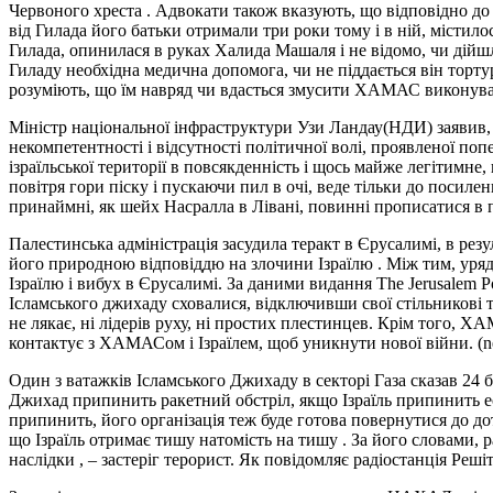
Червоного хреста . Адвокати також вказують, що відповідно 
від Гилада його батьки отримали три роки тому і в ній, містил
Гилада, опинилася в руках Халида Машаля і не відомо, чи дійшл
Гиладу необхідна медична допомога, чи не піддається він торту
розуміють, що їм навряд чи вдасться змусити ХАМАС виконува
Міністр національної інфраструктури Узи Ландау(НДИ) заявив, 
некомпетентності і відсутності політичної волі, проявленої по
ізраїльської території в повсякденність і щось майже легітимне
повітря гори піску і пускаючи пил в очі, веде тільки до посил
принаймні, як шейх Насралла в Лівані, повинні прописатися в під
Палестинська адміністрація засудила теракт в Єрусалимі, в рез
його природною відповіддю на злочини Ізраїлю . Між тим, уря
Ізраїлю і вибух в Єрусалимі. За даними видання The Jerusalem 
Ісламського джихаду сховалися, відключивши свої стільникові 
не лякає, ні лідерів руху, ні простих плестинцев. Крім того, 
контактує з ХАМАСом і Ізраїлем, щоб уникнути нової війни. (new
Один з ватажків Ісламського Джихаду в секторі Газа сказав 24 
Джихад припинить ракетний обстріл, якщо Ізраїль припинить еска
припинить, його організація теж буде готова повернутися до д
що Ізраїль отримає тишу натомість на тишу . За його словами, р
наслідки , – застеріг терорист. Як повідомляє радіостанція Реш