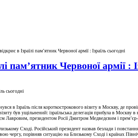
ідкриє в Ізраїлі пам’ятник Червоної армії : Ізраїль сьогодні
лі пам’ятник Червоної армії : І
вся в Ізраїль після короткострокового візиту в Москву, де прові
візиту був ущільнений: ізраїльська делегація прибула в Москву в 
єм Лавровим, президентом Росії Дмитром Медведєвим і прем’є
лизькому Сході. Російський президент назвав безлади і повстанн
свою чергу, порівняв ситуацію на Близькому Сході і країнах Півн