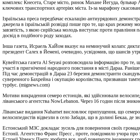
комплекс Кнесета, Старе місто, ринок Махане Йегуда, бульвар 
ключових транспортних артеріях міста. Із-за марафону скасован
Ізраїльська преса передбачає ескалацію антиурядових демонстра
джерела в ізраїльській розвідці пише про те, що крах режиму 
завзятість, з якою сирійська молодь виступає проти правління
досвід в подібного роду заходах.
Інша газета, Исраель ХаЙом вказує на неминучий колапс диктато
президент Салех в Йемені, очевидно, усвідомив, що шансів утр
Кувейтська газета Al Seyasi розповсюдила інформацію про те, 
участі в пригніченні народного повстання в місті Дараа. Раніш
Під час демонстрацій в Дараа 23 березня демонстранти скандува
суверенного Бахрейна і окупацію королівства, призвавши тамтеш
турбує. (mignews.com)
Мотиви викрадення семеро естонців, які здійснювали велосипе
ліванського агентства NowLebanon. Через 16 годин після зникн
Ліванське видання Naharnet висловлює припущення, що семеро е
велосипедистів відвезли в село Забади, що в долині Бекаа, де зн
Естонський МЗС докладає зусиль для повернення своїх громадян.
Естонії. Агентство Франс Пресс , проте, повідомило учора про 
Естонії Урмасу Паету зробити все, щоб повернути іноземних гр