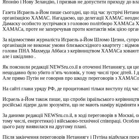
Японію і Нову Зеландію, і призвав не допустити приходу до влад
Газета Исраель а-Йом пише сьогодні, що під час зустрічі Нет
організацією ХАМАС. Нагадаємо, що делегації ХАМАС неоднораз
Дамаску особисто зустрічався з головою політбюро ХАМАСа Ха
ХАМАСа, проте не заперечував проти контактів між цією організ
За відомостями журналіста Исраель а-Йом Шломо Цезни, супров
організація не виконає умови близькосхідного квартету : відмо
голови ПНА Махмуда Аббаса з керівництвом ХАМАСа ховають ми
але і шкідливо .
Як пояснили редакції NEWSru.co.il в оточенні Нетаниягу, ця ци
нещодавно було убито п’ять чоловік, у тому числі троє дітей. І 
Але прямо Путін не говорив про шкоду переговорів з ХАМАСо
На сайті глави уряду РФ, де процитовані тільки виступу під час
Исраель а-Йом також пише, що спроби ізраїльського керівницт
російські лідери дали зрозуміти, що не мають наміру відміняти
За даними редакції NEWSru.co.il, в ході переговорів в Москві, 
тому числі, енергетики) і військово-технічної співпраці. Особ
цього разу виявилася на другому плані.
Після закінчення переговорів Нетаниягу і Путіна відбулася пр