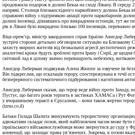
продовжила подорож в долині Бекаа на сході Лівану. В середу 23
напрямі. Столиця близькосхідного наркобізнесу долина Бекаа 
справжню війну з підтримкою авіації проти наркобаронів долин
долині іноземці, дізнавшись про викрадення естонців, тут же п
рік в Лівані було викрадено близько 100 іноземців, переважно
Віце-прем’єр, міністр закордонних справ Ізраїлю Авигдор Либе
зустрічі сторони детально обговорили ситуацію на Близькому Сх
захисту мирних жителів від безжальної агресії деспотичних ре
аналогічні кроки будуть зроблені проти Ірану і Сирії, де щодн
світовий лад в цілому значно перевищують небезпеку, витікаючу 
Авигдор Либерман подякував Алена Жюппе за озвучене їм беззас
Він підкреслив, що ескалація терору, спостережувана в течії о
безперервного систематичного підбурювання і нагнітання антиізр
Авигдор Либерман сказав, що терор веде війну проти Заходу, н
Пустує, що багато років терпить в застінках ХАМАСа і Рут Фог
у вчорашньому теракті в Єрусалимі, – вони також жертви терору
(izrus.co.il)
Батьки Гилада Шалита звинувачують терористичну організацію
адвокатами складає позов, який найближчим часом може бути под
ізраїльського військовослужбовця може звернутися до суду у Ф
конвенції, що захищає права ув’язнених. Зокрема, в позові вка