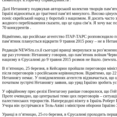
Далі Нетаниягу подякував авторський колектив творців пам’ятн
Ізраїлі відносяться до трагічної пам’яті минулого. Високо цінує
поніс єврейський народ у боротьбі з нацизмом. Я досить часто зус
жодного перебільшення сказати, що це одна сім’я. Я хочу вас п
70 конкурентів .
Відмітимо, що російське агентство ІТАР-ТАРС розповсюдило поми
пам’ятник планується відкрити 9 травня 2015 року – не в Нета
Редакція NEWSru.co.il сьогодні вранці звернулася за роз’яснен
ще раз уточнив: Нетаниягу говорив, що пам’ятник воїнам Черво
нацизму в Єрусалимі до 9 травня 2015 розмов не йшло. (newsru.c
В п’ятницю, 25 березня, в Кейсарии пройшли переговори мініс
після переговорів з російським керівництвом. Відмітимо, що 22 
Нетаниягу немає. У повідомленнях агентств відзначається, що ця
початком зустрічі Нетаниягу заявив, що уряд Ізраїлю зробить у
У офіційному прес-релізі Пентагону раніше говорилося, що Гей
Проте очевидно, що центральні теми цих переговорів – ситуація
палестинських терористів. Напередодні візиту в Ізраїль Роберт
Учора він зустрічався в Тель-Авіві з міністром оборони Ізраїл
Уранці в п’ятницю, 25-го березня, в Єрусалимі проходить перш