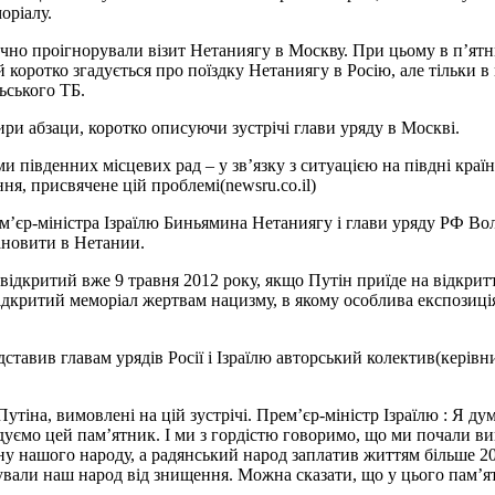
оріалу.
ично проігнорували візит Нетаниягу в Москву. При цьому в п’ят
ій коротко згадується про поїздку Нетаниягу в Росію, але тільки
ьського ТБ.
ри абзаци, коротко описуючи зустрічі глави уряду в Москві.
івденних місцевих рад – у зв’язку з ситуацією на півдні країни
ння, присвячене цій проблемі(newsru.co.il)
м’єр-міністра Ізраїлю Биньямина Нетаниягу і глави уряду РФ Вол
ановити в Нетании.
 відкритий вже 9 травня 2012 року, якщо Путін приїде на відкрит
ідкритий меморіал жертвам нацизму, в якому особлива експозиція
дставив главам урядів Росії і Ізраїлю авторський колектив(кер
утіна, вимовлені на цій зустрічі. Прем’єр-міністр Ізраїлю : Я д
удуємо цей пам’ятник. І ми з гордістю говоримо, що ми почали ви
ину нашого народу, а радянський народ заплатив життям більше 20
вали наш народ від знищення. Можна сказати, що у цього пам’ятни