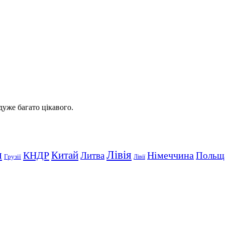
 дуже багато цікавого.
Лівія
я
Китай
КНДР
Німеччина
Литва
Польщ
Грузії
Лівії