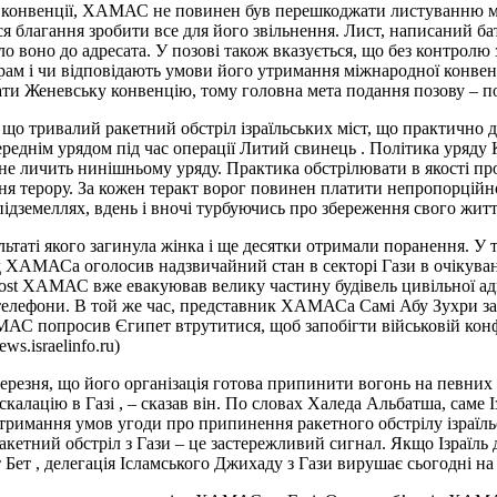
до конвенції, ХАМАС не повинен був перешкоджати листуванню м
ося благання зробити все для його звільнення. Лист, написаний б
о воно до адресата. У позові також вказується, що без контролю
рам і чи відповідають умови його утримання міжнародної конвенц
ти Женевську конвенцію, тому головна мета подання позову – п
що тривалий ракетний обстріл ізраїльських міст, що практично д
переднім урядом під час операції Литий свинець . Політика уряд
, не личить нинішньому уряду. Практика обстрілювати в якості про
ення терору. За кожен теракт ворог повинен платити непропорцій
земеллях, вдень і вночі турбуючись про збереження свого життя і 
ультаті якого загинула жінка і ще десятки отримали поранення. 
д ХАМАСа оголосив надзвичайний стан в секторі Гази в очікуван
Post ХАМАС вже евакуював велику частину будівель цивільної адмі
телефони. В той же час, представник ХАМАСа Самі Абу Зухри заяв
ХАМАС попросив Єгипет втрутитися, щоб запобігти військовій конф
s.israelinfo.ru)
березня, що його організація готова припинити вогонь на певних 
лацію в Газі , – сказав він. По словах Халеда Альбатша, саме Із
отримання умов угоди про припинення ракетного обстрілу ізраїль
акетний обстріл з Гази – це застережливий сигнал. Якщо Ізраїль 
іт Бет , делегація Ісламського Джихаду з Гази вирушає сьогодні н