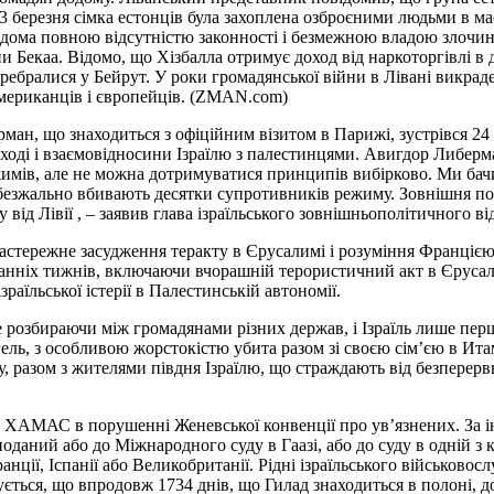
 березня сімка естонців була захоплена озброєними людьми в маск
відома повною відсутністю законності і безмежною владою злочи
и Бекаа. Відомо, що Хізбалла отримує доход від наркоторгівлі в
еребралися у Бейрут. У роки громадянської війни в Лівані викрад
 американців і європейців. (ZMAN.com)
рман, що знаходиться з офіційним візитом в Парижі, зустрівся 2
оді і взаємовідносини Ізраїлю з палестинцями. Авигдор Либерман
жимів, але не можна дотримуватися принципів вибірково. Ми бачи
я безжально вбивають десятки супротивників режиму. Зовнішня по
від Лівії , – заявив глава ізраїльського зовнішньополітичного ві
тережне засудження теракту в Єрусалимі і розуміння Францією т
станніх тижнів, включаючи вчорашній терористичний акт в Єрусал
аїльської істерії в Палестинській автономії.
е розбираючи між громадянами різних держав, і Ізраїль лише пер
ель, з особливою жорстокістю убита разом зі своєю сім’єю в Ит
, разом з жителями півдня Ізраїлю, що страждають від безперервн
 ХАМАС в порушенні Женевської конвенції про ув’язнених. За і
аний або до Міжнародного суду в Гаазі, або до суду в одній з к
ранції, Іспанії або Великобританії. Рідні ізраїльського військ
зується, що впродовж 1734 днів, що Гилад знаходиться в полоні,