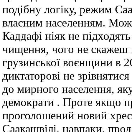
подібну логіку, режим Саа
власним населенням. Можн
Каддафі ніяк не підходять
чищення, чого не скажеш 
грузинської воєнщини в 20
диктаторові не зрівнятис
до мирного населення, як
демократи . Проте якщо п
проголошений новий хрест
Саакашвілі, навпаки, про