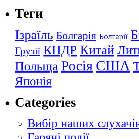
Теги
Ізраїль
Б
Болгарія
Болгарії
КНДР
Китай
Лит
Грузії
США
Росія
Польща
Японія
Categories
Вибір наших слухачі
Гарячі події