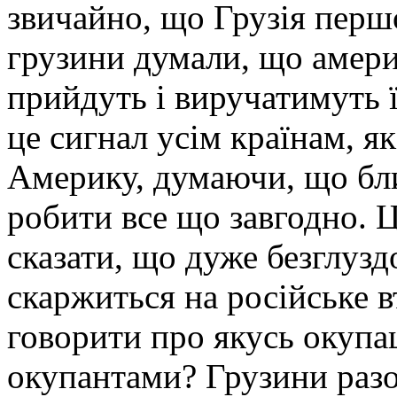
звичайно, що Грузія перш
грузини думали, що америк
прийдуть і виручатимуть ї
це сигнал усім країнам, я
Америку, думаючи, що бл
робити все що завгодно. Ц
сказати, що дуже безглузд
скаржиться на російське 
говорити про якусь окупац
окупантами? Грузини раз