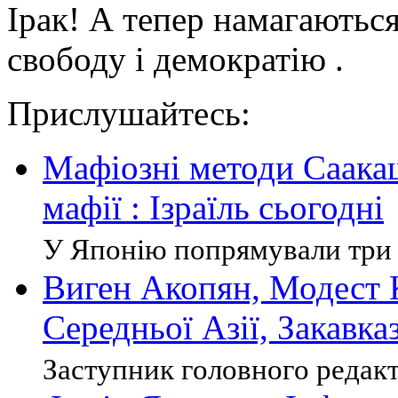
Ірак! А тепер намагаютьс
свободу і демократію .
Прислушайтесь:
Мафіозні методи Саакаш
мафії : Ізраїль сьогодні
У Японію попрямували три 
Виген Акопян, Модест К
Середньої Азії, Закавка
Заступник головного редакт