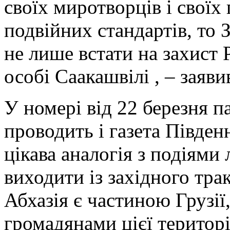
своїх миротворців і своїх
подвійних стандартів, то 
не лише встати на захист Р
особі Саакашвілі , – заяви
У номері від 22 березня па
проводить і газета Півде
цікава аналогія з подіями
виходити із західного тра
Абхазія є частиною Грузії
громадянами цієї територі