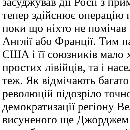
засуджував дії Росії з при
тепер здійснює операцію 
поки що ніхто не помічав
Англії або Франції. Тим п
США і її союзників мало
простих лівійців, та і на
теж. Як відмічають багато
революцій підозріло точно
демократизації регіону В
висуненого ще Джорджем 