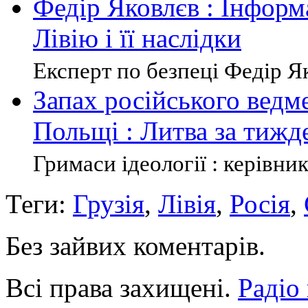
Федір Яковлєв : Інформ
Лівію і її наслідки
Експерт по безпеці Федір Яко
Запах російського ведм
Польщі : Литва за тижд
Гримаси ідеології : керівник
Теги:
Грузія
,
Лівія
,
Росія
,
Без зайвих коментарів.
Всі права захищені.
Радіо