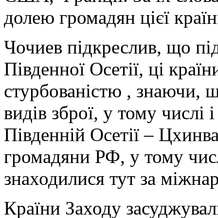
долею громадян цієї країни
Чочиев підкреслив, що під 
Південної Осетії, ці країн
стурбованістю , знаючи, щ
видів зброї, у тому числі 
Південній Осетії – Цхинва
громадяни РФ, у тому чис
знаходилися тут за міжна
Країни Заходу засуджували 