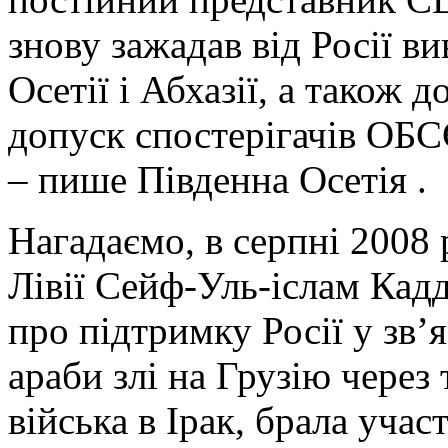
знову зажадав від Росії ви
Осетії і Абхазії, а також
допуск спостерігачів ОБС
– пише Південна Осетія .
Нагадаємо, в серпні 2008
Лівії Сейф-Уль-іслам Кад
про підтримку Росії у зв’я
араби злі на Грузію через 
війська в Ірак, брала участ