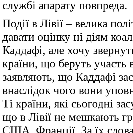
службі апарату повпреда.
Події в Лівії – велика пол
давати оцінку ні діям коал
Каддафі, але хочу зверну
країни, що беруть участь в
заявляють, що Каддафі зас
внаслідок чого вони упов
Ті країни, які сьогодні за
що в Лівії не мешкають г
США, Франції. За їх слова