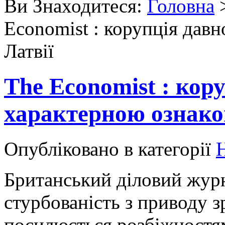
Ви Знаходитеся:
Головна
Economist : корупція дав
Латвії
The Economist : кор
характерною ознако
Опубліковано в категорії
Н
Британський діловий жур
стурбованість з приводу з
посилюється розбіжностям