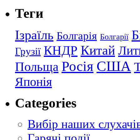
Теги
Ізраїль
Б
Болгарія
Болгарії
КНДР
Китай
Лит
Грузії
США
Росія
Польща
Японія
Categories
Вибір наших слухачі
Гарячі події