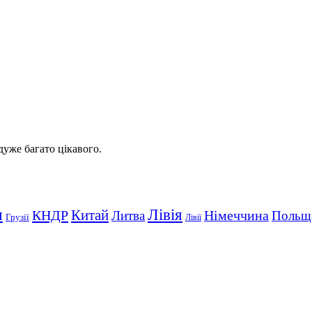
 дуже багато цікавого.
Лівія
я
Китай
КНДР
Німеччина
Литва
Польщ
Грузії
Лівії