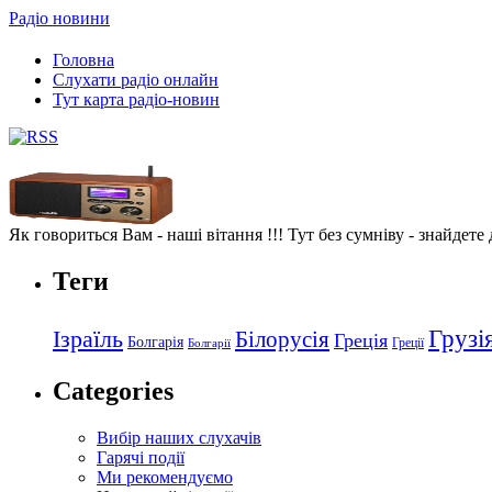
Радіо новини
Головна
Слухати радіо онлайн
Тут карта радіо-новин
Як говориться Вам - наші вітання !!! Тут без сумніву - знайдете
Теги
Грузі
Ізраїль
Білорусія
Греція
Болгарія
Греції
Болгарії
Categories
Вибір наших слухачів
Гарячі події
Ми рекомендуємо