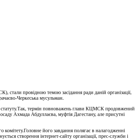
, стали провідною темою засідання ради даній організації,
арачаєво-Черкеська мусульман.
 до статуту.Так, термін повноважень глави КЦМСК продовжений
саду Ахмада Абдуллаєва, муфтія Дагестану, але присутні
 комітету.Головне його завдання полягає в налагодженні
нується створення інтернет-сайту організації, прес-служби і