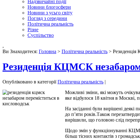
Надзвичайні події
Новини блогосфери
Новини з усьго світу
Погляд з середини
Політична реальність
Різне
Суспільство
,
Ви Знаходитеся:
Головна
>
Політична реальність
> Резиденція 
Резиденція КЦМСК незабаром 
Опубліковано в категорії
Політична реальність
|
Можливі зміни, які можуть очікув
яке відбулося 18 квітня в Москві,
На засіданні були вирішені деякі
до п’яти років.Також перезатверд
вирішили, що головою слід переп
Щодо змін у функціонуванні КЦМС
більш тісних контактів з громадськ