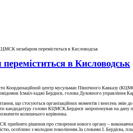
КЦМСК незабаром переміститься в Кисловодськ
переміститься в Кисловодськ
ати Координаційний центр мусульман Північного Кавказу (КЦМСК)
 повідомив Ісмаїл-хаджі Бердиєв, голова Духовного управління К
 питання, що стосуються організаційних моментів і внесень змін
ити кандидатуру голови КЦМСК.Бердиєв запропонував на дану по
ризначити колишнього керівника.
К прийнято рішення про створення нового органу – виконавчого
істю, особливо з молодим поколінням.За словами І. Бердієва, пла