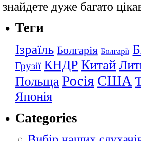
знайдете дуже багато ціка
Теги
Ізраїль
Б
Болгарія
Болгарії
КНДР
Китай
Лит
Грузії
США
Росія
Польща
Японія
Categories
Вибір наших слухачі