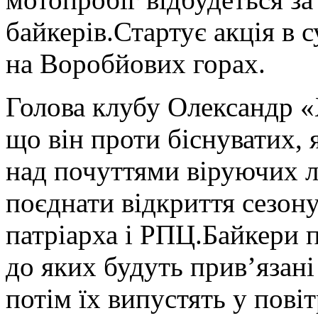
байкерів.Стартує акція в 
на Воробйових горах.
Голова клубу Олександр «
що він проти біснуватих, 
над почуттями віруючих 
поєднати відкриття сезону
патріарха і РПЦ.Байкери п
до яких будуть прив’язані
потім їх випустять у пов