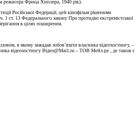
м режисера Фрица Хиплера, 1940 рік).
тиції Російської Федерації, цей кінофільм рішенням
ч. 1 ст. 13 Федерального закону Про протидію екстремістської
зберігання в цілях поширення.
зовом, в якому зажадав зобов’язати власника відеохостингу, –
ника відеохостингу Відео@Маi1.ru – ТОВ Мейл.ру , де також є