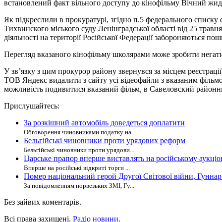
встановлений факт вільного доступу до кінофільму Вічний жид
Як підкреслили в прокуратурі, згідно п.5 федерального списку 
Тихвинского міського суду Ленінградської області від 25 травн
діяльності на території Російської Федерації забороняються по
Перегляд вказаного кінофільму школярами може зробити негатив
У зв’язку з цим прокурор району звернувся за місцем реєстрац
ТОВ Яндекс видалити з сайту усі відеофайли з вказаним фільм
можливість подивитися вказаний фільм, в Савеловский районн
Прислушайтесь:
За розкішний автомобіль доведеться доплатити
Обговорення чиновниками податку на ...
Бельгійські чиновники проти урядових реформ
Бельгійські чиновники проти урядови...
Царське прапор вперше виставлять на російському аукціо
Вперше на російські відкриті торги ...
Помер національний герой Другої Світової війни, Гунна
За повідомленням норвезьких ЗМІ, Гу...
Без зайвих коментарів.
Всі права захищені.
Радіо новини
.