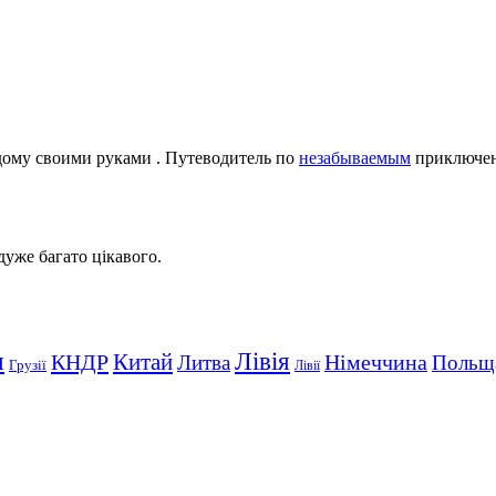
дому своими руками . Путеводитель по
незабываемым
приключе
 дуже багато цікавого.
Лівія
я
Китай
КНДР
Німеччина
Литва
Польщ
Грузії
Лівії