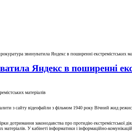
рокуратура звинуватила Яндекс в поширенні екстремістських ма
ватила Яндекс в поширенні екс
алити з сайту відеофайли з фільмом 1940 року Вічний жид реж
ірки дотримання законодавства про протидію екстремістської ді
х матеріалів. У кабінеті інформатики і інформаційно-комунікаці