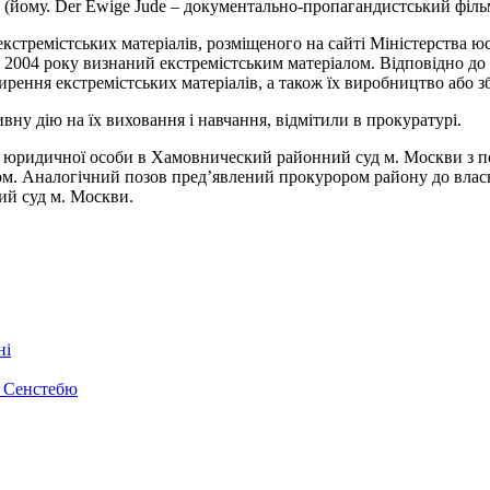
 (йому. Der Ewige Jude – документально-пропагандистський філь
екстремістських матеріалів, розміщеного на сайті Міністерства юс
я 2004 року визнаний екстремістським матеріалом. Відповідно до 
ширення екстремістських матеріалів, а також їх виробництво або 
ну дію на їх виховання і навчання, відмітили в прокуратурі.
ії юридичної особи в Хамовнический районний суд м. Москви з по
ом. Аналогічний позов пред’явлений прокурором району до влас
ий суд м. Москви.
ні
р Сенстебю