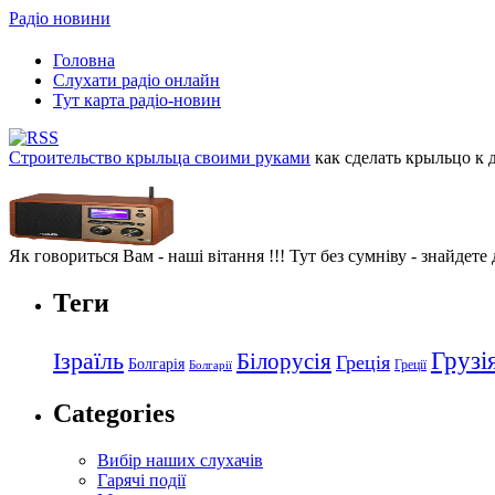
Радіо новини
Головна
Слухати радіо онлайн
Тут карта радіо-новин
Строительство крыльца своими руками
как сделать крыльцо к 
Як говориться Вам - наші вітання !!! Тут без сумніву - знайдете
Теги
Грузі
Ізраїль
Білорусія
Греція
Болгарія
Греції
Болгарії
Categories
Вибір наших слухачів
Гарячі події