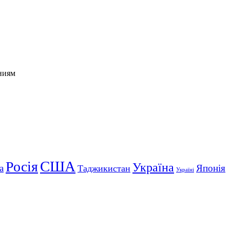
ниям
США
Росія
Україна
а
Японія
Таджикистан
Україні