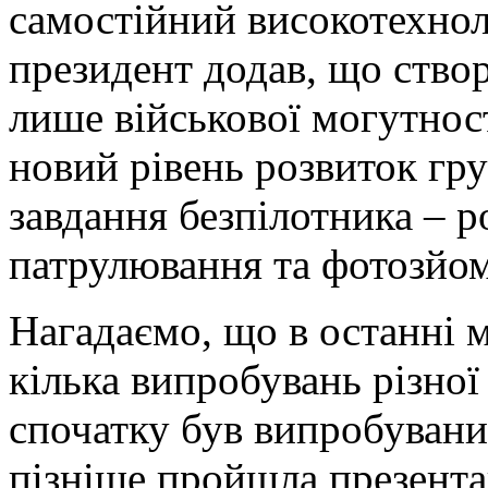
самостійний високотехно
президент додав, що ство
лише військової могутност
новий рівень розвиток гр
завдання безпілотника – р
патрулювання та фотозйом
Нагадаємо, що в останні м
кілька випробувань різної 
спочатку був випробуван
пізніше пройшла презента