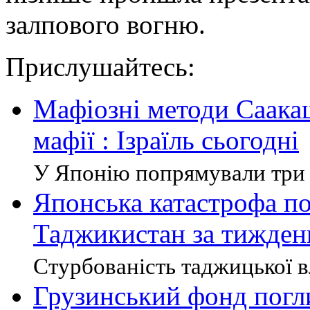
залпового вогню.
Прислушайтесь:
Мафіозні методи Саакаш
мафії : Ізраїль сьогодні
У Японію попрямували три 
Японська катастрофа по
Таджикистан за тижден
Стурбованість таджицької вл
Грузинський фонд погл