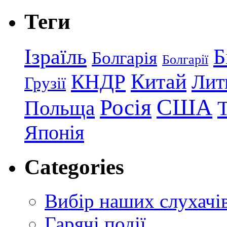
Теги
Ізраїль
Б
Болгарія
Болгарії
КНДР
Китай
Лит
Грузії
США
Росія
Польща
Японія
Categories
Вибір наших слухачі
Гарячі події