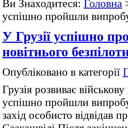
Ви Знаходитеся:
Головна
успішно пройшли випробу
У Грузії успішно п
новітнього безпілот
Опубліковано в категорії
Грузія розвиває військову
успішно пройшли випробу
захід особисто відвідав 
Саакашвілі.Після закінчен