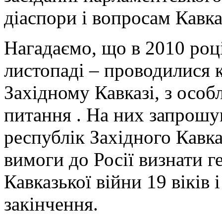
діаспори і вопроcам Кавка
Нагадаємо, що в 2010 році в
листопаді – проводилися к
Західному Кавказі, з осо
питання . На них запрошув
республік Західного Кавка
вимоги до Росії визнати г
Кавказької війни 19 віків і
закінчення.