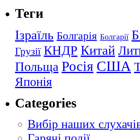
Теги
Ізраїль
Б
Болгарія
Болгарії
КНДР
Китай
Лит
Грузії
США
Росія
Польща
Японія
Categories
Вибір наших слухачі
Гарячі події