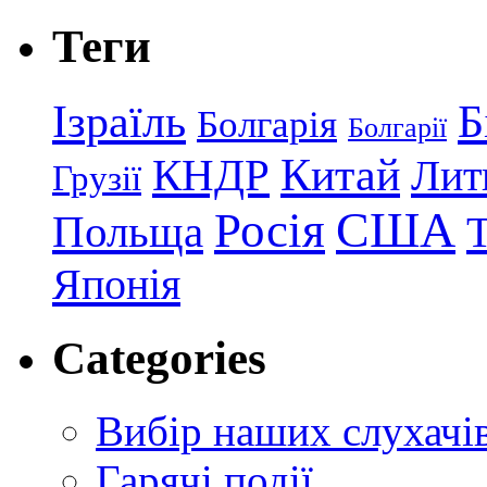
Теги
Ізраїль
Б
Болгарія
Болгарії
КНДР
Китай
Лит
Грузії
США
Росія
Польща
Японія
Categories
Вибір наших слухачі
Гарячі події