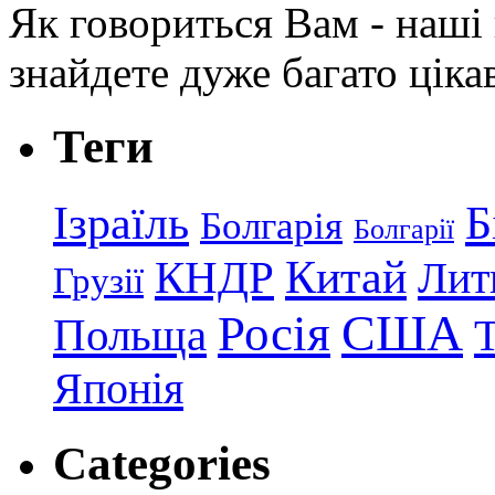
Як говориться Вам - наші в
знайдете дуже багато ціка
Теги
Ізраїль
Б
Болгарія
Болгарії
КНДР
Китай
Лит
Грузії
США
Росія
Польща
Японія
Categories