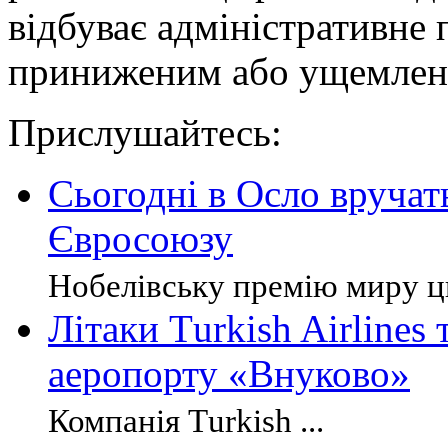
відбуває адміністративне 
приниженим або ущемленим
Прислушайтесь:
Сьогодні в Осло вручат
Євросоюзу
Нобелівську премію миру ць
Літаки Тurkish Airlines 
аеропорту «Внуково»
Компанія Тurkish ...