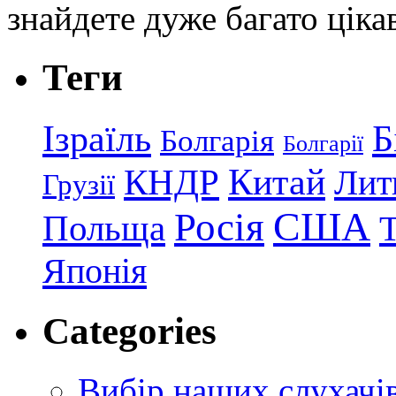
знайдете дуже багато ціка
Теги
Ізраїль
Б
Болгарія
Болгарії
КНДР
Китай
Лит
Грузії
США
Росія
Польща
Японія
Categories
Вибір наших слухачі