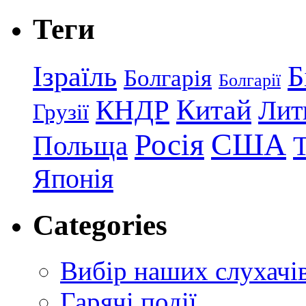
Теги
Ізраїль
Б
Болгарія
Болгарії
КНДР
Китай
Лит
Грузії
США
Росія
Польща
Японія
Categories
Вибір наших слухачі
Гарячі події