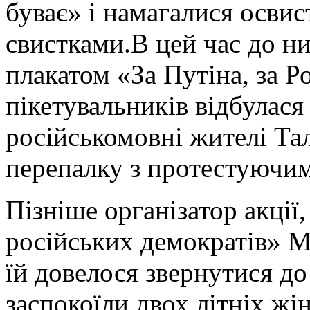
буває» і намагалися осви
свистками.В цей час до ни
плакатом «За Путіна, за Р
пікетувальників відбулася
російськомовні жителі Та
перепалку з протестуючим
Пізніше організатор акції
російських демократів» М
їй довелося звернутися до
заспокоїли двох літніх ж