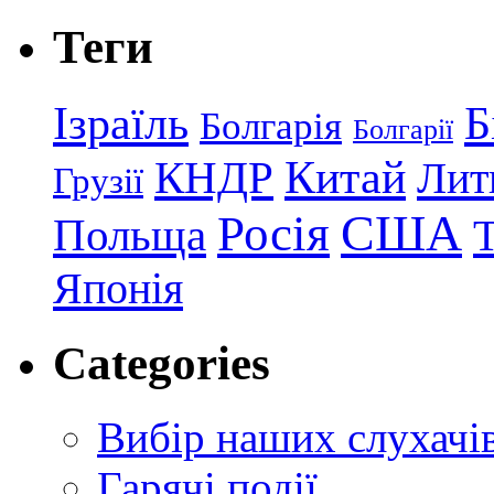
Теги
Ізраїль
Б
Болгарія
Болгарії
КНДР
Китай
Лит
Грузії
США
Росія
Польща
Японія
Categories
Вибір наших слухачі
Гарячі події