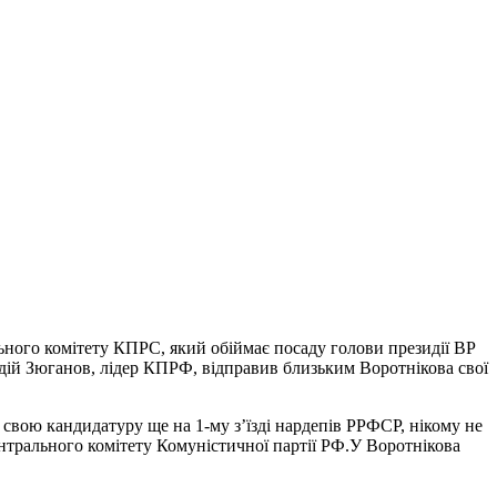
ьного комітету КПРС, який обіймає посаду голови президії ВР
адій Зюганов, лідер КПРФ, відправив близьким Воротнікова свої
 свою кандидатуру ще на 1-му з’їзді нардепів РРФСР, нікому не
Центрального комітету Комуністичної партії РФ.У Воротнікова