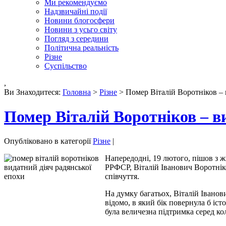
Ми рекомендуємо
Надзвичайні події
Новини блогосфери
Новини з усьго світу
Погляд з середини
Політична реальність
Різне
Суспільство
,
Ви Знаходитеся:
Головна
>
Різне
> Помер Віталій Воротніков – 
Помер Віталій Воротніков – в
Опубліковано в категорії
Різне
|
Напередодні, 19 лютого, пішов з 
РРФСР, Віталій Іванович Воротнік
співчуття.
На думку багатьох, Віталій Іванов
відомо, в який бік повернула б іс
була величезна підтримка серед ко