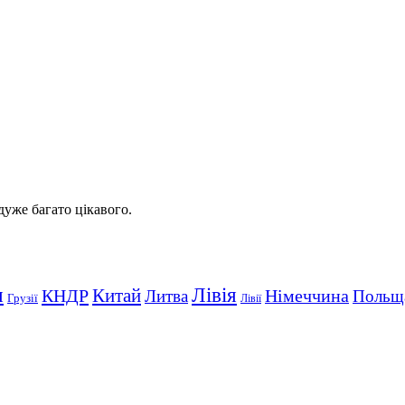
 дуже багато цікавого.
Лівія
я
Китай
КНДР
Німеччина
Литва
Польщ
Грузії
Лівії