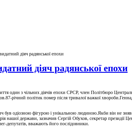
видатний діяч радянської епохи
идатний діяч радянської епохи
життя один з чільних діячів епохи СРСР, член Політбюро Централ
ов.87-річний політик помер після тривалої важкої хвороби.Генн
ич був одіозною фігурою і унікальною людиною.Якби він не зняв
торія нашої держави, зазначив Сергій Обухов, секретар президії 
лег-депутатів, вважають його послідовники.