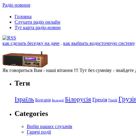
Радіо новини
Головна
Слухати радіо онлайн
Тут карта радіо-новин
как сделать беседку на даче
.
как выбрать водосточную систему
Як говориться Вам - наші вітання !!! Тут без сумніву - знайдете
Теги
Грузі
Ізраїль
Білорусія
Греція
Болгарія
Греції
Болгарії
Categories
Вибір наших слухачів
Гарячі події