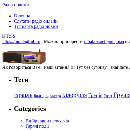
Радіо новини
Головна
Слухати радіо онлайн
Тут карта радіо-новин
https://montagtrub.ru
. Можно приобрести
rubakov.net для дома
и 
Як говориться Вам - наші вітання !!! Тут без сумніву - знайдете
Теги
Грузі
Ізраїль
Білорусія
Греція
Болгарія
Греції
Болгарії
Categories
Вибір наших слухачів
Гарячі події