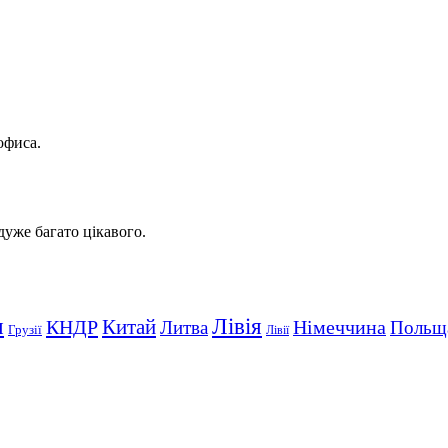
офиса.
 дуже багато цікавого.
Лівія
я
Китай
КНДР
Німеччина
Литва
Польщ
Грузії
Лівії