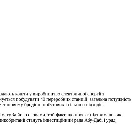
адають кошти у виробництво електричної енергії з
нується побудувати 40 переробних станцій, загальна потужність
етановому бродінні побутових і сільгосп відходів.
імату.За його словами, той факт, що проект підтримали такі
икобританії стануть інвестиційний рада Абу-Дабі і уряд