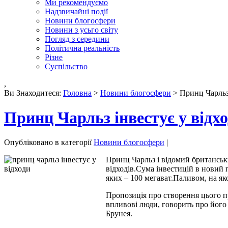
Ми рекомендуємо
Надзвичайні події
Новини блогосфери
Новини з усьго світу
Погляд з середини
Політична реальність
Різне
Суспільство
,
Ви Знаходитеся:
Головна
>
Новини блогосфери
> Принц Чарльз 
Принц Чарльз інвестує у відх
Опубліковано в категорії
Новини блогосфери
|
Принц Чарльз і відомий британськ
відходів.Сума інвестицій в новий 
яких – 100 мегават.Паливом, на як
Пропозиція про створення цього пр
впливові люди, говорить про його 
Брунея.