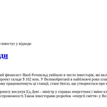
інвестує у відходи
оди
ий фінансист Якоб Ротшильд увійшли в число інвесторів, які вкл
проект складе $ 102 млн. У Великобританії в найближчі роки пла
ому працюватимуть ці станції, стане біогаз, що утворюється при м
оекту висунув Ед Деві – міністр у справах енергетики і зміни кл
спроможності.Також інвесторами розробок «енергії сміття» у Вел