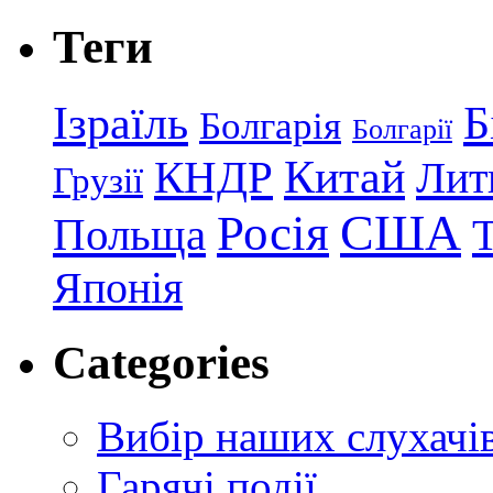
Теги
Ізраїль
Б
Болгарія
Болгарії
КНДР
Китай
Лит
Грузії
США
Росія
Польща
Японія
Categories
Вибір наших слухачі
Гарячі події