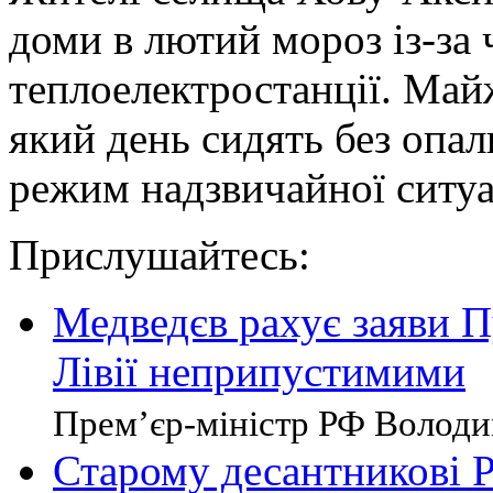
доми в лютий мороз із-за ч
теплоелектростанції. Май
який день сидять без опа
режим надзвичайної ситуа
Прислушайтесь:
Медведєв рахує заяви П
Лівії неприпустимими
Прем’єр-міністр РФ Володим
Старому десантникові Р