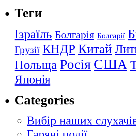
Теги
Ізраїль
Б
Болгарія
Болгарії
КНДР
Китай
Лит
Грузії
США
Росія
Польща
Японія
Categories
Вибір наших слухачі
Гарячі події