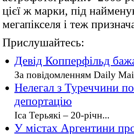
цієї ж марки, під наймену
мегапікселя і теж признач
Прислушайтесь:
Девід Копперфільд баж
За повідомленням Daily Mai
Нелегал з Туреччини п
депортацію
Іса Терьякі – 20-річн...
У містах Аргентини пр