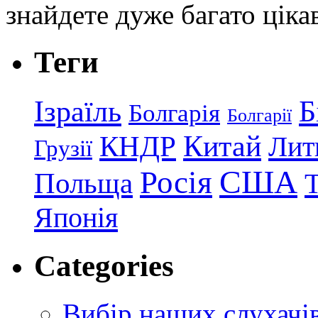
знайдете дуже багато ціка
Теги
Ізраїль
Б
Болгарія
Болгарії
КНДР
Китай
Лит
Грузії
США
Росія
Польща
Японія
Categories
Вибір наших слухачі