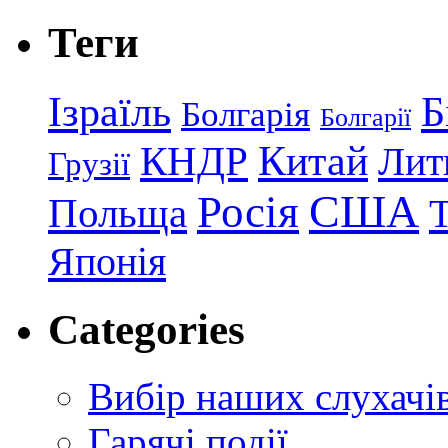
Теги
Ізраїль
Б
Болгарія
Болгарії
КНДР
Китай
Лит
Грузії
США
Росія
Польща
Японія
Categories
Вибір наших слухачі
Гарячі події