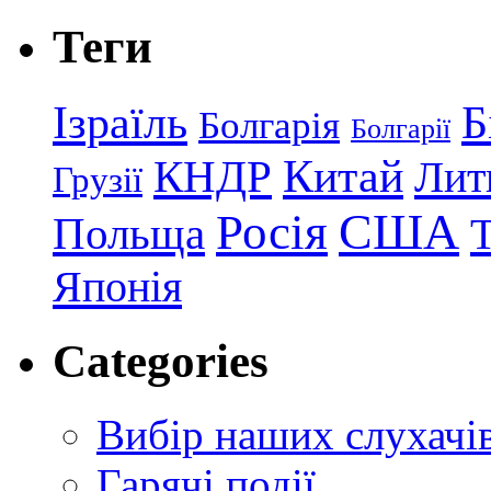
Теги
Ізраїль
Б
Болгарія
Болгарії
КНДР
Китай
Лит
Грузії
США
Росія
Польща
Японія
Categories
Вибір наших слухачі
Гарячі події