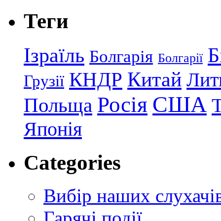
Теги
Ізраїль
Б
Болгарія
Болгарії
КНДР
Китай
Лит
Грузії
США
Росія
Польща
Японія
Categories
Вибір наших слухачі
Гарячі події