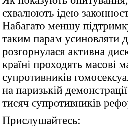
схвалюють ідею законност
Набагато меншу підтримку 
таким парам усиновляти д
розгорнулася активна диск
країні проходять масові ма
супротивників гомосексуа
на паризькій демонстрації
тисяч супротивників рефо
Прислушайтесь: