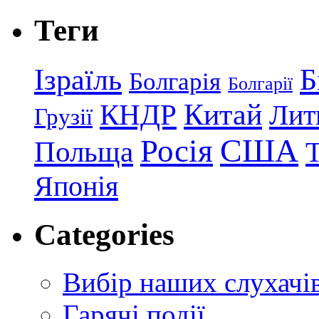
Теги
Ізраїль
Б
Болгарія
Болгарії
КНДР
Китай
Лит
Грузії
США
Росія
Польща
Японія
Categories
Вибір наших слухачі
Гарячі події