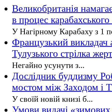
Великобританія намагає
в процес карабахського
У Нагірному Карабаху з 1 по
Французький викладач а
Тулузького стрілка жер
Негайно усунути з...
Дослідник буддизму Ро
мостом між Заходом і 
У своїй новій книзі б...
Умови видачі «зимових 