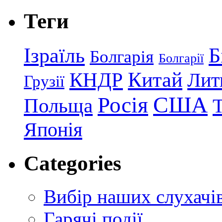
Теги
Ізраїль
Б
Болгарія
Болгарії
КНДР
Китай
Лит
Грузії
США
Росія
Польща
Японія
Categories
Вибір наших слухачі
Гарячі події