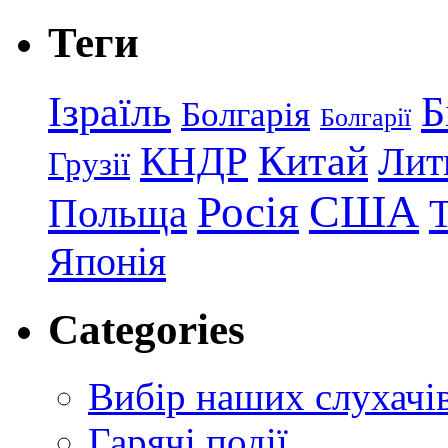
Теги
Ізраїль
Б
Болгарія
Болгарії
КНДР
Китай
Лит
Грузії
США
Росія
Польща
Японія
Categories
Вибір наших слухачі
Гарячі події