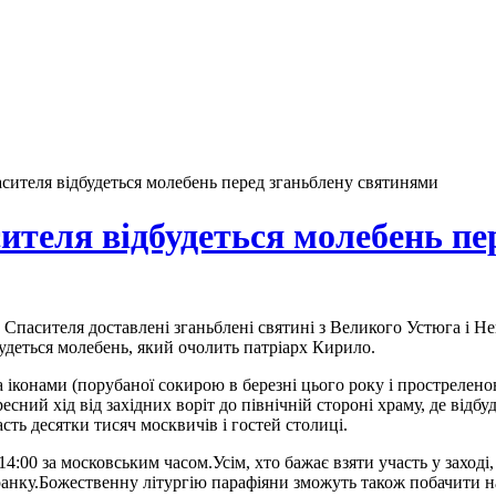
асителя відбудеться молебень перед зганьблену святинями
сителя відбудеться молебень п
а Спасителя доставлені зганьблені святині з Великого Устюга і 
будеться молебень, який очолить патріарх Кирило.
 іконами (порубаної сокирою в березні цього року і простреленою
ресний хід від західних воріт до північній стороні храму, де від
сть десятки тисяч москвичів і гостей столиці.
:00 за московським часом.Усім, хто бажає взяти участь у заході
ранку.Божественну літургію парафіяни зможуть також побачити н