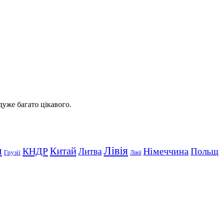
 дуже багато цікавого.
Лівія
я
Китай
КНДР
Німеччина
Литва
Польщ
Грузії
Лівії