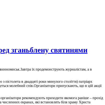
еред зганьблену святинями
Невинномиськ.Завтра їх продемонструють журналістам, а в
 з пістолета в двадцяті роки минулого століття) патріарх
будеться молебний спів.Організатори припускають, що в цій акції
, організатори рекомендують приходити якомога раніше – прохід
а численних екранах, які встановлять біля храму Христа