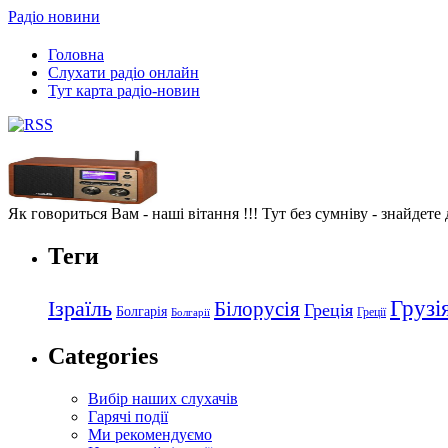
Радіо новини
Головна
Слухати радіо онлайн
Тут карта радіо-новин
Як говориться Вам - наші вітання !!! Тут без сумніву - знайдете
Теги
Грузі
Ізраїль
Білорусія
Греція
Болгарія
Греції
Болгарії
Categories
Вибір наших слухачів
Гарячі події
Ми рекомендуємо