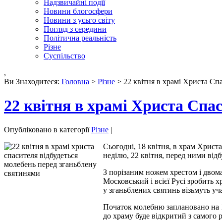
Надзвичайні події
Новини блогосфери
Новини з усьго світу
Погляд з середини
Політична реальність
Різне
Суспільство
,
Ви Знаходитеся:
Головна
>
Різне
> 22 квітня в храмі Христа Сп
22 квітня в храмі Христа Спа
Опубліковано в категорії
Різне
|
Сьогодні, 18 квітня, в храм Христ
неділю, 22 квітня, перед ними від
З порізаним ножем хрестом і двома
Московський і всієї Русі зробить х
у зганьблених святинь візьмуть уча
Початок молебню заплановано на 14
до храму буде відкритий з самого 