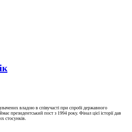
ік
инувачених владою в співучасті при спробі державного
ає президентський пост з 1994 року. Фінал цієї історії дав
их стосунків.