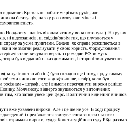
 усвідомили: Кремль не робитиме різких рухів, але
иникла б ситуація, на яку розраховували мінські
 самовпевненість.
о Норд-осту і навіть вікопам’ятному вона потонула ). На руках
в, ні відеозаписів, ні свідків(окрім тих, що плутаються у
ли справу за усіма пунктами. Бачачи, як справа розсипається в
ут, який не змогли реалізувати у свою користь. Формулювання
ерігачі стали висувати версії: з громадян РФ знімуть
ь, згори був відданий наказ дожимати , і стороні звинувачення
(на хуліганство або ін.) було складно ще і тому, що, у такому
 проблеми виникли того ж дня(точніше, вечір), коли був
 а росіянам – штраф , але і вимоги переглянути вироки раніше
Новику, Молчанову, відверто знущаються у витончених
ів тим, хто затіяв увесь цей фарс. Політичний кіднепінг вийшов
ти вже ухвалені вироки. Але і це ще не усе. В ході процесу
 доведений і пред’явлення звинувачення за цією статтею –
ловік отримали вироки, суддя Конституційного суду РБ(а разом з