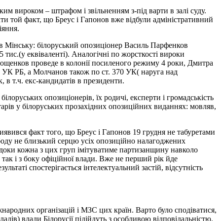
им вироком – штрафом і звільненням з-під варти в залі суду.
ати той факт, що Бреус і Гапонов вже відбули адміністративний
іяння.
ня в Мінську: білоруський опозиціонер Василь Парфенков
5 тис.(у еквіваленті). Аналогічні по жорсткості вироки
трощенков проведе в колонії посиленого режиму 4 роки, Дмитра
3 УК РБ, а Молчанов також по ст. 370 УК( наруга над
 в т.ч. екс-кандидатів в президенти.
ілоруських опозиціонерів, їх родичі, експерти і громадськість
нтарів у білоруських прозахідних опозиційних виданнях: мовляв,
явився факт того, що Бреус і Гапонов 19 грудня не табуретами
вободу не близький серцю усіх опозиційно налагоджених
: доки кожна з цих груп імітуватиме партизанщину навколо
так і з боку офіційної влади. Вже не перший рік йде
зультаті спостерігається інтелектуальний застій, відсутність
жнародних організацій і МЗС цих країн. Варто було сподіватися,
адів) влади Білорусії підійдуть з особливою відповідальністю.