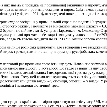
 них навіть є посвідка на проживання) закінчився напрочуд м’як
о вечора ж заявили про намір оскаржити вирок. Слід також врахув
езладах і у березні 2011 були засуджені повторно за одне і те ж д
перше судове засідання у кримінальній справі по подіях 19 груд
ії строгого режиму і великого за мінськими мірками штрафу – €3,
2 березня по цій же статті, услід за Парфенковим: Олександр О
дили у справі про масові безлади і звинувачувалися по ч.2 ст.29
, влада РБ готова засудити по ст. 293 УК більше сорока чоловік,
ом не лише російські дипломати, але і товариші вже засуджених б
м’який вирок громадянам РФ став приводом для русофобських коме
у черговий раз проявили свою істинну суть. Навмисно забутий ви
національної значущості. З’ясувалося, що гасло за нашу і вашу с
ких і малих, легалізованих і неформальних) грає на руку владі
Лукашенко. Тому цей комплекс культивується як з боку опозиції, 
еологічних концептів влади – у опозиції, опозиції – у влади. У ре
 шовінізм і псевдопатріотичний треш.
адян сусідніх країн закономірно притягнув до себе увагу ЗМІ, мі
винувачених спочатку по ч.1 ст. 293 УК(організація масових безл