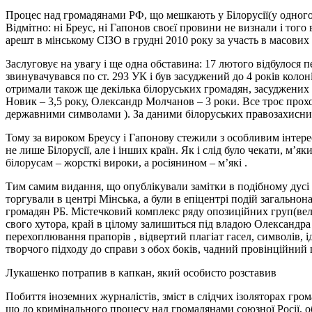
Процес над громадянами РФ, що мешкають у Білорусії(у одного з
Відмітно: ні Бреус, ні Гапонов своєї провини не визнали і тог
арешт в мінському СІЗО в грудні 2010 року за участь в масових б
Заслуговує на увагу і ще одна обставина: 17 лютого відбулося 
звинувачувався по ст. 293 УК і був засуджений до 4 років колон
отримали також ще декілька білоруських громадян, засуджених 
Новик – 3,5 року, Олександр Молчанов – 3 роки. Все троє прохо
державними символами ). За даними білоруських правозахисників
Тому за вироком Бреусу і Гапонову стежили з особливим інтерес
не лише Білорусії, але і інших країн. Як і слід було чекати, 
білорусам – жорсткі вироки, а росіянином – м’які .
Тим самим видання, що опублікували замітки в подібному дусі 
торгували в центрі Мінська, а були в епіцентрі подій загально
громадян РБ. Містечковий комплекс ряду опозиційних груп(вели
свого хутора, край в цілому залишиться під владою Олександра 
перехоплювання прапорів , відвертий плагіат гасел, символів, ід
творчого підходу до справи з обох боків, чадний провінційний
Лукашенко потрапив в капкан, який особисто розставив
Побиття іноземних журналістів, зміст в слідчих ізоляторах гром
що до кримінального процесу над громадянами союзної Росії, об