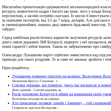
Масштабна приватизація одержавленої загальнонародної власнос
ресурси, компетентні кадри і багато що інше, чого у влади Біл
перспективі, а засоби потрібні сьогодні. Їх могли б інвестувати
за оцінками експертів, від 3,5 до 7 млрд. доларів. Але для цього
ж умови(принаймні, перших два) заявить будь-який інвестор. Т
табурет.
Серед найбільш реалістичних варіантів залучення ресурсів залиш
довго лаяли державні ЗМІ Білорусії, відверто з неї знущалися,
певні гарантії і зобов’язання. Також не забуватимемо про гамбу
Олександру Лукашенко варто серйозно замислитися над підсумка
приводи для таких роздумів. Те ж саме не заважає зробити і ти
Прислушайтесь:
Лукашенко повинен просити на колінах: Володимир Волод
Звільнення Бреуса і Гапонова : г...
Союзна держава, що померла, увесь час воскресає в нових
День єднання : Союзна держава, щ...
Росія допоможе Білорусії в обмін на виконання своїх умов 
Політична ситуація після спірних...
Хто проклинає поляків, євреїв і Америку – той справжній
Газпром не здається На переляк ...