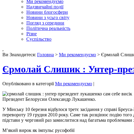
Ми рекомендуємо
Надзвичайні події
Новини блогосфери
Новини з усьго світу
Погляд з середини
Політична реальність
Різне
Суспільство
,
Ви Знаходитеся:
Головна
>
Ми рекомендуємо
> Єрмолай Слишик
Єрмолай Слишик : Унтер-през
Опубліковано в категорії
Ми рекомендуємо
|
Президент Белорусии Олександр Лукашенко.
У Мінську 10 березня відбулося третє засідання у справі Бреус
перевороту 19 грудня 2010 року. Саме так розцінює подію того 
підстави у черговий раз замислитися над багатьма проблемами ж
М’який вирок як імпульс русофобії