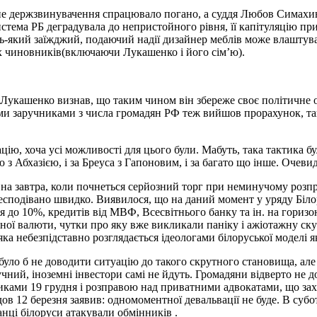
не держзвинувачення спрацювало погано, а суддя Любов Симахина
тема РБ деградувала до непристойного рівня, її капітуляцію пр
удь-який заїжджий, подаючий надії дизайнер меблів може влашту
х чиновників(включаючи Лукашенко і його сім’ю).
укашенко визнав, що таким чином він збереже своє політичне об
ими заручниками з числа громадян РФ теж вийшов прорахунок, т
цію, хоча усі можливості для цього були. Мабуть, така тактика бу
 Абхазією, і за Бреуса з Гапоновим, і за багато що інше. Очевид
 на завтра, коли почнеться серйозний торг при неминучому розп
 несподівано швидко. Виявилося, що на даний момент у уряду Біло
 до 10%, кредитів від МВФ, Всесвітнього банку та ін. на гориз
ної валюти, чутки про яку вже викликали паніку і ажіотажну ску
а небезпідставно розглядається ідеологами білоруської моделі я
а було б не доводити ситуацію до такого скрутного становища, ал
чний, іноземні інвестори самі не йдуть. Громадяни відверто не 
иками 19 грудня і розправою над приватними адвокатами, що захи
в 12 березня заявив: одномоментної девальвації не буде. В субо
нці білоруси атакували обмінників .