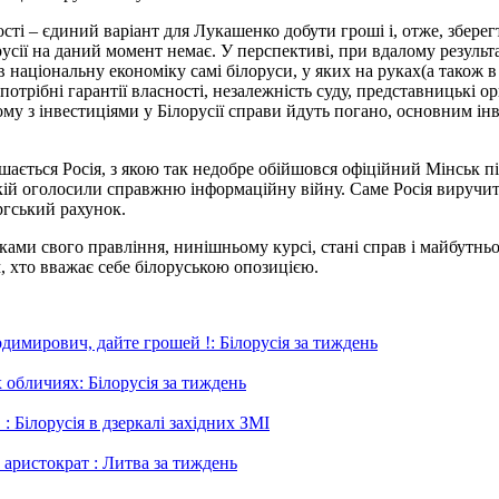
ті – єдиний варіант для Лукашенко добути гроші і, отже, зберег
орусії на даний момент немає. У перспективі, при вдалому результ
 в національну економіку самі білоруси, у яких на руках(а також 
 потрібні гарантії власності, незалежність суду, представницькі о
ому з інвестиціями у Білорусії справи йдуть погано, основним і
ається Росія, з якою так недобре обійшовся офіційний Мінськ під 
 якій оголосили справжню інформаційну війну. Саме Росія виручи
ргський рахунок.
ми свого правління, нинішньому курсі, стані справ і майбутньо
м, хто вважає себе білоруською опозицією.
имирович, дайте грошей !: Білорусія за тиждень
 обличиях: Білорусія за тиждень
: Білорусія в дзеркалі західних ЗМІ
 аристократ : Литва за тиждень