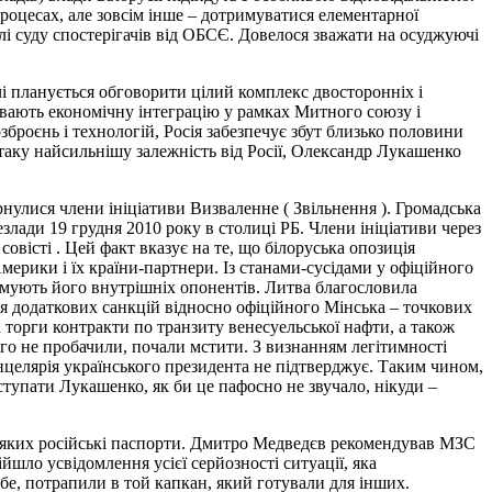
роцесах, але зовсім інше – дотримуватися елементарної
лі суду спостерігачів від ОБСЄ. Довелося зважати на осуджуючі
чі планується обговорити цілий комплекс двосторонніх і
ивають економічну інтеграцію у рамках Митного союзу і
броєнь і технологій, Росія забезпечує збут близько половини
 таку найсильнішу залежність від Росії, Олександр Лукашенко
рнулися члени ініціативи Визваленне ( Звільнення ). Громадська
злади 19 грудня 2010 року в столиці РБ. Члени ініціативи через
вісті . Цей факт вказує на те, що білоруська опозиція
ерики і їх країни-партнери. Із станами-сусідами у офіційного
римують його внутрішніх опонентів. Литва благословила
ння додаткових санкцій відносно офіційного Мінська – точкових
торги контракти по транзиту венесуельської нафти, а також
ього не пробачили, почали мстити. З визнанням легітимності
нцелярія українського президента не підтверджує. Таким чином,
ступати Лукашенко, як би це пафосно не звучало, нікуди –
 у яких російські паспорти. Дмитро Медведєв рекомендував МЗС
йшло усвідомлення усієї серйозності ситуації, яка
ебе, потрапили в той капкан, який готували для інших.