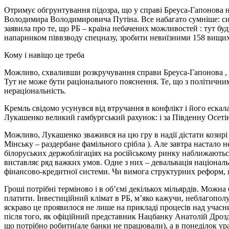
Отримує обгрунтування підозра, що у справі Бреуса-Гапонова 
Володимира Володимировича Путіна. Все набагато сумніше: сис
заявила про те, що РБ – країна небачених можливостей : тут б
напарником піввзводу спецназу, зробити невиїзними 158 вищи
Кому і навіщо це треба
Можливо, схваливши розкручування справи Бреуса-Гапонова , Л
Тут не може бути раціонального пояснення. Те, що з політичн
нераціональність.
Кремль свідомо усунувся від втручання в конфлікт і його ескала
Лукашенко великий гамбургський рахунок: і за Південну Осетію з
Можливо, Лукашенко зважився на цю гру в надії дістати козирі
Мінську – раздербане фамільного срібла ). Але завтра настало
білоруських держоблігаціях на російському ринку наближаються
виставляє ряд важких умов. Одне з них – девальвація національ
фінансово-кредитної системи. Чи вимога структурних реформ, як
Гроші потрібні терміново і в об’ємі декількох мільярдів. Можн
платити. Інвестиційний клімат в РБ, м’яко кажучи, неблагополу
яскраво це проявилося не лише на прикладі процесів над учасн
після того, як офіційний представник Нацбанку Анатолій Дроздо
що потрібно робити(але банки не працювали), а в понеділок ура