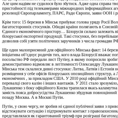
Але цим надіям не судилося було збутися. Адже одна справа тво
пристойності під телекамерами міжнародних інформаційних аген
резолюції Європарламенту, ПАРЄ, Ради Європи, заяви ООН і р
Крім того: 15 березня в Мінськ прибуває голова уряду Росії Во
багатосторонніх стосунків. Обидві країни полягають в Союзній
Єдиного економічного простору… Білорусія сильно залежить від 
білоруської експортної продукції. Такі стосунки, без перебіль
дозволив собі узяти політичних заручників з числа громадян Р
Ще один малоприємний для офіційного Мінська факт: 14 березня,
ініціатива об’єднує родичів тих, кого влада Білорусії вважає 
посольство РФ передали лист Путіну, в якому попросили зробити
демонстративно відмовляє в легітимності Олександру Лукашенко
Мінська теж склалися дивні стосунки: Литва, Латвія і Естонія 
розміщення у себе офісів білоруських опозиційних структур, а 
економічних , за прикладом США. У 2010 році офіційний Мінсь
перевалці свого калію і інших вантажів. У 2011 стало зрозуміл
Лукашенко з боку офіційного Києва трапилася якась каламутна 
замість пояса добросусідства Лукашенко збудував повноцінний с
позаду Москва. А в Москві Путін.
Путін, у свою чергу, не зробив ні єдиної публічної заяви з п
відстежувати ситуацію і підтримувати контакт з правозахисникам
представлялася як гарантований тріумф при розіграші багатоходо