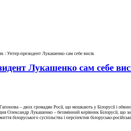
 : Унтер-президент Лукашенко сам себе висік
идент Лукашенко сам себе вис
а-Гапонова – двох громадян Росії, що мешкають у Білорусії і обв
дня Олександр Лукашенко – беззмінний керівник Білорусії, що займ
иття білоруського суспільства і перспектив білорусько-російськ