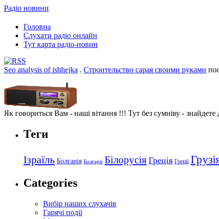
Радіо новини
Головна
Слухати радіо онлайн
Тут карта радіо-новин
Seo analysis of ishhejka
.
Строительство сарая своими руками
пос
Як говориться Вам - наші вітання !!! Тут без сумніву - знайдете
Теги
Грузі
Ізраїль
Білорусія
Греція
Болгарія
Греції
Болгарії
Categories
Вибір наших слухачів
Гарячі події