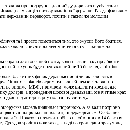
 заявила про подарунок до приїзду дорогого в усіх сенсах
ийняли два хлопці з паспортами іншої держави. Влада фактично
вати державний переворот, побити з таким же молодим
личчя та і просто помститься тим, хто змусив його боятися.
акож складно списати на некомпетентність – швидше на
ла обрана для того, щоб потім, коли настане час, пред’явити
но, цей рахунок буде пред’явлений не 15 березня, а пізніше.
родажі блакитних фішок держвласності(чи, як говорять в
русії інших варіантів отримати грошей немає. Ставки по
онті не видиме. МВФ, приміром, може виділити кредит, але
пку доларів, а проведення шокової девальвації означатиме крах
к підкоп під авторитарну політичну систему.
е білоруська модель виявилася порочною. А за вади потрібно
довіряють ні національній валюті, ні держорганам. Особливо
щали їх. Показово початок набігів на обмінників 14 березня –
ту Дроздов зробив свою заяву, в неділю громадяни зрозуміли,