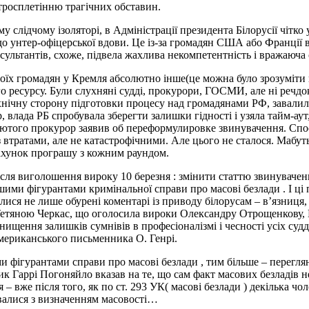
итросплетінню трагічних обставин.
 слідчому ізоляторі, в Адміністрації президента Білорусії чітко
до унтер-офіцерської вдови. Це із-за громадян США або Франції в
нсультантів, схоже, підвела жахлива некомпетентність і вражаюча
їх громадян у Кремля абсолютно інше(це можна було зрозуміти п
о ресурсу. Були слухняні судді, прокурори, ГОСМИ, але ні речдокі
за технічну сторону підготовки процесу над громадянами РФ, завали
р, влада РБ спробувала зберегти залишки гідності і узяла тайм-а
лютого прокурор заявив об переформулировке звинувачення. Спост
 з втратами, але не катастрофічними. Але цього не сталося. Мабут
рахунок програшу з кожним раундом.
сля виголошення вироку 10 березня : змінити статтю звинувачення
ншими фігурантами кримінальної справи про масові безлади . І ці
ися не лише обурені коментарі із приводу білорусам – в’язниця,
Тетяною Черкас, що оголосила вироки Олександру Отрощенкову, 
нищення залишків сумнівів в професіоналізмі і чесності усіх судд
американського письменника О. Генрі.
фігурантами справи про масові безлади , тим більше – перегляну
 Гаррі Погоняйло вказав на те, що сам факт масових безладів не
– вже після того, як по ст. 293 УК( масові безлади ) декілька чо
валися з визначенням масовості…