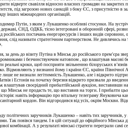
рити відверте свавілля відносно власних громадян на закритих п
тств, під загрозою нових санкцій з боку ЄС, з присутністю в за
яду інших міжнародних організацій.
лодимир Путін, з яким у Лукашенко особливі стосунки. На зустрі
 державі, СНД, ОДКБ, тісно інтегровані в оборонній сфері, розв
російських постачань енергоресурсів і інших видів сировини, оз
шення, слід називати стратегічним партнерством. Не дивлячись на
Ф.
 за день до візиту Путіна в Мінськ до російського прем’єра зве
погромниками і безчинствуючим натовпом , що влаштував масові бе
 реальні кроки, щоб посприяти звільненню білоруських в’язнів со
. Відмовляють у визнанні йому і країни ЄС, країни Північної Ам
не лише не визнали легітимність Лукашенко, але і відкрито підт
Латвія і Естонія на початку березня відкрито призвали до введе
к влаштував своєрідний прибалтійський аукціон, виставивши на 
о, що Мінськ не продасть те, що виставив на торги. І прибалти ц
історія: навіть інформацію про вітальну телеграму Януковича ка
анітарний кордон. Він відгородився від усіх, окрім Москви. Від
риводу політичних заручників Лукашенко – навіть тих заручників,
и. Так повівся тандем. І в цій ситуації до офіційного Мінська ді
вої комбінації. А у результаті мінські стратеги переграли самі с