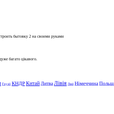
троить бытовку 2 на своими руками
 дуже багато цікавого.
Лівія
я
Китай
КНДР
Німеччина
Литва
Польщ
Грузії
Лівії