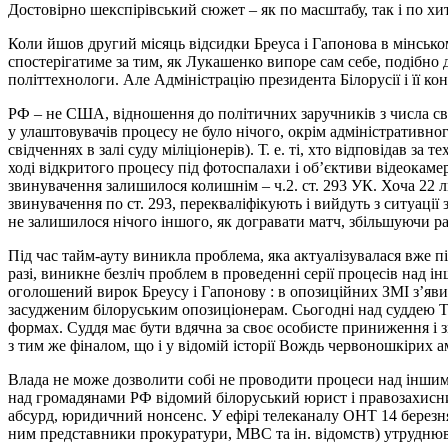
Достовірно шекспірівський сюжет – як по масштабу, так і по х
Коли йшов другий місяць відсидки Бреуса і Гапонова в мінському
спостерігатиме за тим, як Лукашенко випоре сам себе, подібно 
політтехнологи. Але Адміністрацію президента Білорусії і її ко
РФ – не США, відношення до політичних заручників з числа сво
у улаштовувачів процесу не було нічого, окрім адміністративног
свідченнях в залі суду міліціонерів). Т. е. ті, хто відповідав 
ході відкритого процесу під фотоспалахи і об’єктиви відеокаме
звинувачення залишилося колишнім – ч.2. ст. 293 УК. Хоча 22 
звинувачення по ст. 293, перекваліфікують і вийдуть з ситуації
не залишилося нічого іншого, як догравати матч, збільшуючи 
Під час тайм-ауту виникла проблема, яка актуалізувалася вже пі
разі, виникне безліч проблем в проведенні серії процесів над і
оголошений вирок Бреусу і Гапонову : в опозиційних ЗМІ з’явил
засудженим білоруським опозиціонерам. Сьогодні над суддею 
формах. Суддя має бути вдячна за своє особисте приниження і з
з тим же фіналом, що і у відомій історії Вождь червоношкірих 
Влада не може дозволити собі не проводити процеси над іншими 
над громадянами РФ відомий білоруський юрист і правозахисник
абсурд, юридичний нонсенс. У ефірі телеканалу ОНТ 14 березня 
ним представники прокуратури, МВС та ін. відомств) утрудню