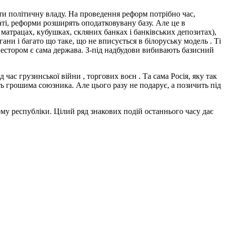
ти політичну владу. На проведення реформ потрібно час,
аті, реформи розширять оподатковувану базу. Але це в
в матрацах, кубушках, скляних банках і банківських депозитах),
ргани і багато що таке, що не вписується в білоруську модель . Ті
нвестором є сама держава. З-під надбудови вибивають базисний
час грузинської війни , торгових воєн . Та сама Росія, яку так
ть грошима союзника. Але цього разу не подарує, а позичить під
му республіки. Цілий ряд знакових подій останнього часу дає