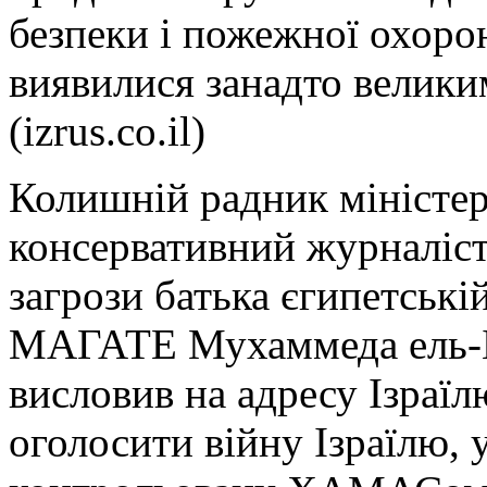
безпеки і пожежної охоро
виявилися занадто велики
(izrus.co.il)
Колишній радник міністе
консервативний журналіст
загрози батька єгипетські
МАГАТЕ Мухаммеда ель-Ба
висловив на адресу Ізраїл
оголосити війну Ізраїлю, у