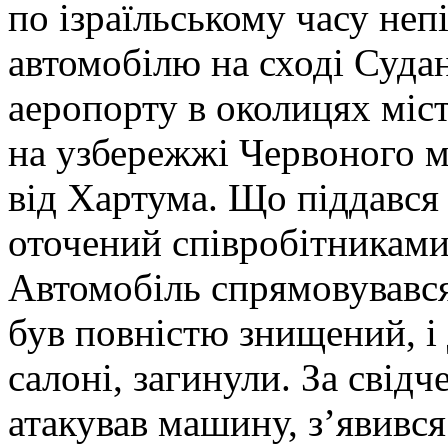
по ізраїльському часу неп
автомобілю на сході Суда
аеропорту в околицях міс
на узбережжі Червоного м
від Хартума. Що піддався 
оточений співробітниками
Автомобіль спрямовувався 
був повністю знищений, і
салоні, загинули. За свідч
атакував машину, з’явився