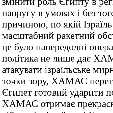
змінити роль Єгипту в ре
напругу в умовах і без то
причиною, по якій Ізраїль
масштабний ракетний обст
це було напередодні опера
політика не лише дає ХА
атакувати ізраїльське мирн
точки зору, ХАМАС перетв
Єгипет готовий ударити по
ХАМАС отримає прекрасн