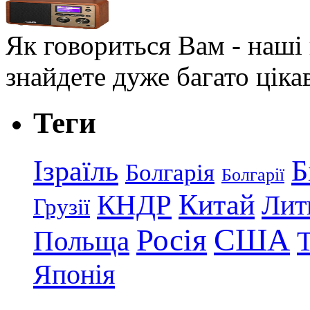
Як говориться Вам - наші в
знайдете дуже багато ціка
Теги
Ізраїль
Б
Болгарія
Болгарії
КНДР
Китай
Лит
Грузії
США
Росія
Польща
Японія