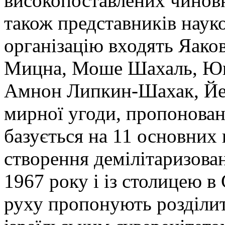
високопоставлених чиновн
також представників науко
організацію входять Яако
Мицна, Моше Шахаль, Юв
Амнон Липкин-Шахак, Йег
мирної угоди, пропонован
базується на 11 основних
створення демілітаризова
1967 року і із столицею в
руху пропонують розділит