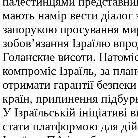
палестинцями представники
мають намір вести діалог
запорукою просування ми
зобов’язання Ізраїлю впр
Голанские висоти. Натомі
компроміс Ізраїль, за пла
отримати гарантії безпеки
країн, припинення підбур
У Ізраїльській ініціативі
стати платформою для дій