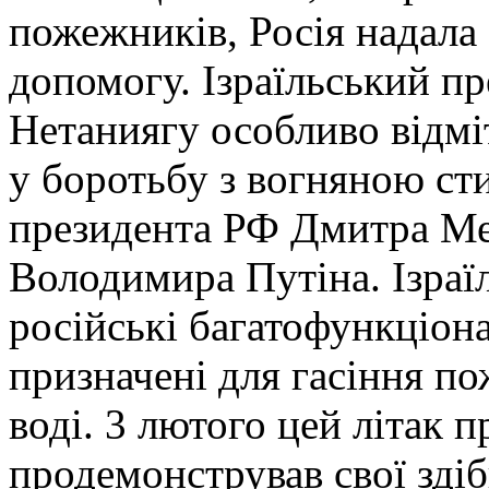
пожежників, Росія надала 
допомогу. Ізраїльський п
Нетаниягу особливо відмі
у боротьбу з вогняною ст
президента РФ Дмитра Мед
Володимира Путіна. Ізраї
російські багатофункціона
призначені для гасіння по
воді. 3 лютого цей літак п
продемонстрував свої здіб