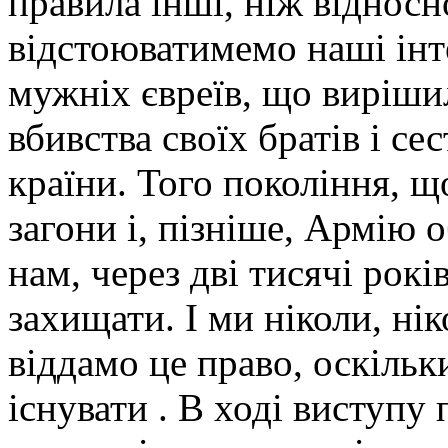
правила інші, ніж віднос
відстоюватимемо наші інт
мужніх євреїв, що виріши
вбивства своїх братів і сес
країни. Того покоління, щ
загони і, пізніше, Армію 
нам, через дві тисячі рок
захищати. І ми ніколи, нік
віддамо це право, оскільк
існувати . В ході виступу