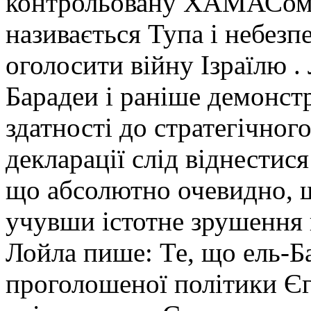
контрольовану ХАМАСом 
називається Тупа і небезп
оголосити війну Ізраїлю . 
Барадеи і раніше демонстр
здатності до стратегічного
декларації слід віднестис
що абсолютно очевидно, щ
учувши істотне зрушення 
Лойла пише: Те, що ель-Б
проголошеної політики Є