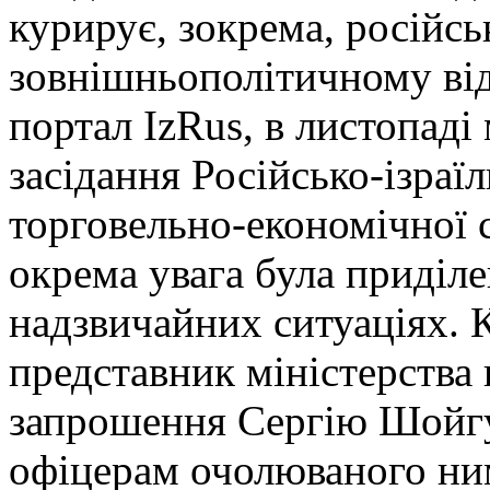
курирує, зокрема, російс
зовнішньополітичному від
портал IzRus, в листопаді
засідання Російсько-ізраї
торговельно-економічної с
окрема увага була приділе
надзвичайних ситуаціях. 
представник міністерства
запрошення Сергію Шойгу
офіцерам очолюваного ни