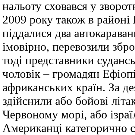
нальоту сховався у зворо
2009 року також в районі
піддалися два автокараван
імовірно, перевозили збро
тоді представники судансь
чоловік – громадян Ефіопі
африканських країн. За д
здійснили або бойові літ
Червоному морі, або ізра
Американці категорично 