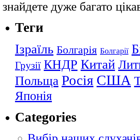
знайдете дуже багато ціка
Теги
Ізраїль
Б
Болгарія
Болгарії
КНДР
Китай
Лит
Грузії
США
Росія
Польща
Японія
Categories
Вибір наших слухачі