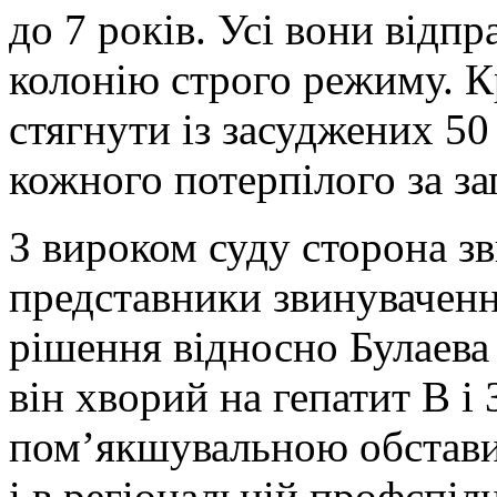
до 7 років. Усі вони відп
колонію строго режиму. Кр
стягнути із засуджених 50
кожного потерпілого за з
З вироком суду сторона зв
представники звинуваченн
рішення відносно Булаева
він хворий на гепатит В і 
пом’якшувальною обстави
і в регіональній профспіл