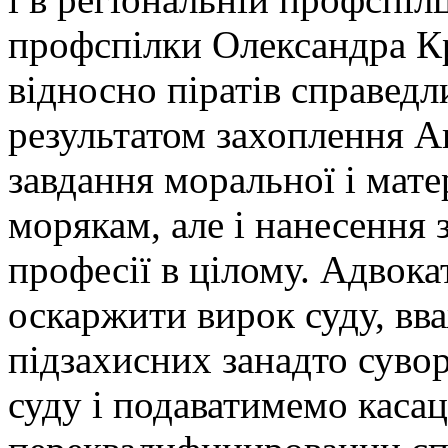
профспілки Олександра К
відносно піратів справедл
результатом захоплення Ar
завдання моральної і мат
морякам, але і нанесення 
професії в цілому. Адвок
оскаржити вирок суду, вв
підзахисних занадто суво
суду і подаватимемо касац