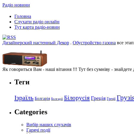
Радіо новини
Головна
Слухати радіо онлайн
Тут карта радіо-новин
Дизайнерский настенный Декор
.
Обустройство газона
все этап
Як говориться Вам - наші вітання !!! Тут без сумніву - знайдете
Теги
Грузі
Ізраїль
Білорусія
Греція
Болгарія
Греції
Болгарії
Categories
Вибір наших слухачів
Гарячі події