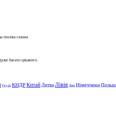
ы посева газона
 дуже багато цікавого.
Лівія
я
Китай
КНДР
Німеччина
Литва
Польщ
Грузії
Лівії