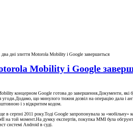
два дні злиття Motorola Mobility і Google завершиться
torola Mobility і Google завер
 Mobility концерном Google готова до завершення.Документи, які
ння угоди.Додамо, що минулого тижня дозвіл на операцію дала і 
оштовною і з відкритим кодом.
ще в серпні 2011 року.Тоді Google запропонувала за «мобільну» 
I на той момент.На думку експертів, покупка MMI була обгрунт
ст системі Android в суді.