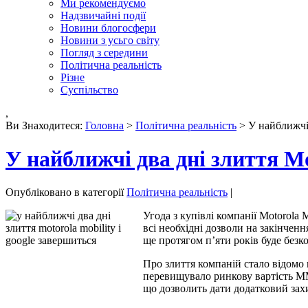
Ми рекомендуємо
Надзвичайні події
Новини блогосфери
Новини з усьго світу
Погляд з середини
Політична реальність
Різне
Суспільство
,
Ви Знаходитеся:
Головна
>
Політична реальність
> У найближчі 
У найближчі два дні злиття Mo
Опубліковано в категорії
Політична реальність
|
Угода з купівлі компанії Motorola
всі необхідні дозволи на закінче
ще протягом п’яти років буде безк
Про злиття компаній стало відомо 
перевищувало ринкову вартість MM
що дозволить дати додатковий захи