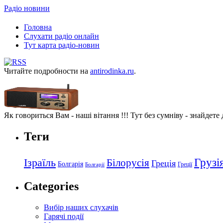
Радіо новини
Головна
Слухати радіо онлайн
Тут карта радіо-новин
Читайте подробности на
antirodinka.ru
.
Як говориться Вам - наші вітання !!! Тут без сумніву - знайдете
Теги
Грузі
Ізраїль
Білорусія
Греція
Болгарія
Греції
Болгарії
Categories
Вибір наших слухачів
Гарячі події