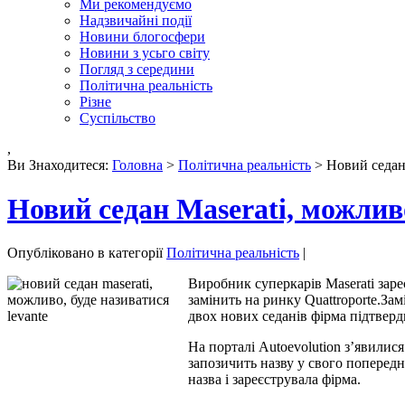
Ми рекомендуємо
Надзвичайні події
Новини блогосфери
Новини з усьго світу
Погляд з середини
Політична реальність
Різне
Суспільство
,
Ви Знаходитеся:
Головна
>
Політична реальність
> Новий седан 
Новий седан Maserati, можливо
Опубліковано в категорії
Політична реальність
|
Виробник суперкарів Maserati зареє
замінить на ринку Quattroporte.За
двох нових седанів фірма підтверд
На порталі Autoevolution з’явилис
запозичить назву у свого попередн
назва і зареєструвала фірма.