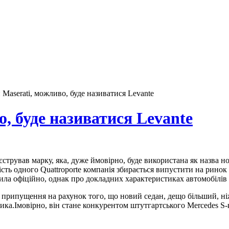
Maserati, можливо, буде називатися Levante
, буде називатися Levante
стрував марку, яка, дуже ймовірно, буде використана як назва нов
мість одного Quattroporte компанія збирається випустити на рино
ила офіційно, однак про докладних характеристиках автомобілів 
я припущення на рахунок того, що новий седан, дещо більший, ніж
ика.Імовірно, він стане конкурентом штутгартського Mercedes S-