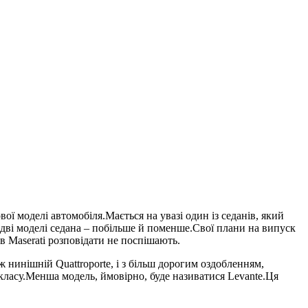
ої моделі автомобіля.Мається на увазі один із седанів, який
к дві моделі седана – побільше й поменше.Свої плани на випуск
в Maserati розповідати не поспішають.
 нинішній Quattroporte, і з більш дорогим оздобленням,
класу.Менша модель, ймовірно, буде називатися Levante.Ця