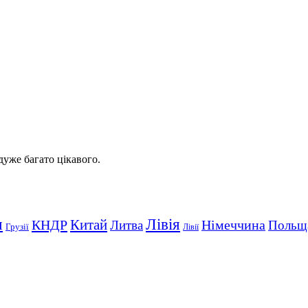
 дуже багато цікавого.
Лівія
я
Китай
КНДР
Німеччина
Литва
Польщ
Грузії
Лівії