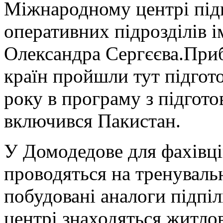
Міжнародному центрі підг
оперативних підрозділів і
Олександра Сергєєва.Приб
країн пройшли тут підгото
року в програму з підгото
включився Пакистан.
У Домодедове для фахівці
проводяться на тренуваль
побудовані аналоги підпі
центрі знаходяться житло