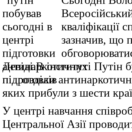
Всеросійський
кваліфікації 
зазначив, що 
обговорюватис
Девіді.В інституті Путін б
підготовки антинаркотични
яких прибули з шести краї
У центрі навчання співроб
Центральної Азії проводит