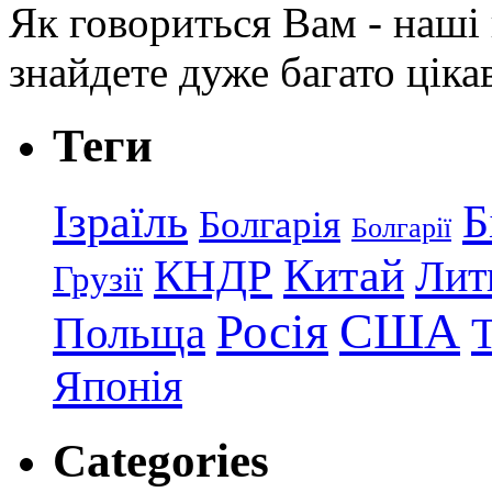
Як говориться Вам - наші в
знайдете дуже багато ціка
Теги
Ізраїль
Б
Болгарія
Болгарії
КНДР
Китай
Лит
Грузії
США
Росія
Польща
Японія
Categories