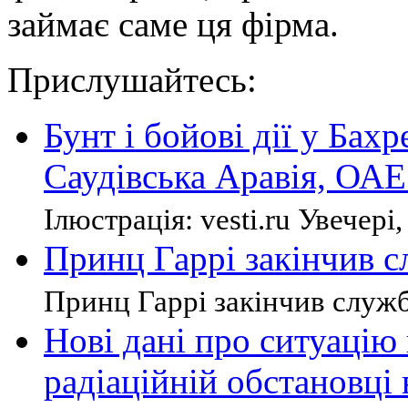
займає саме ця фірма.
Прислушайтесь:
Бунт і бойові дії у Бах
Саудівська Аравія, ОАЕ 
Ілюстрація: vesti.ru Увечері, 
Принц Гаррі закінчив с
Принц Гаррі закінчив служб
Нові дані про ситуацію
радіаційній обстановці 