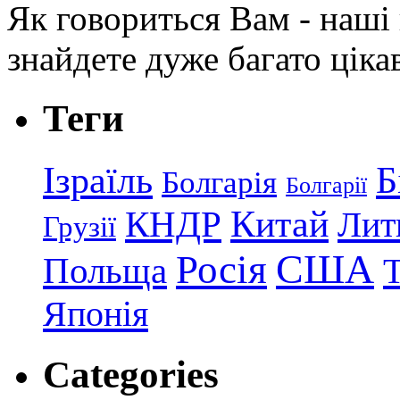
Як говориться Вам - наші в
знайдете дуже багато ціка
Теги
Ізраїль
Б
Болгарія
Болгарії
КНДР
Китай
Лит
Грузії
США
Росія
Польща
Японія
Categories