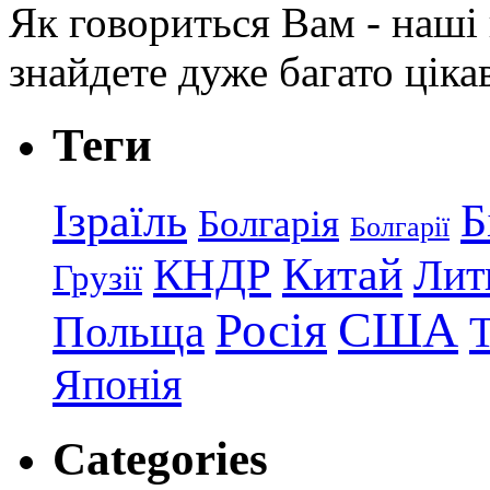
Як говориться Вам - наші в
знайдете дуже багато ціка
Теги
Ізраїль
Б
Болгарія
Болгарії
КНДР
Китай
Лит
Грузії
США
Росія
Польща
Японія
Categories