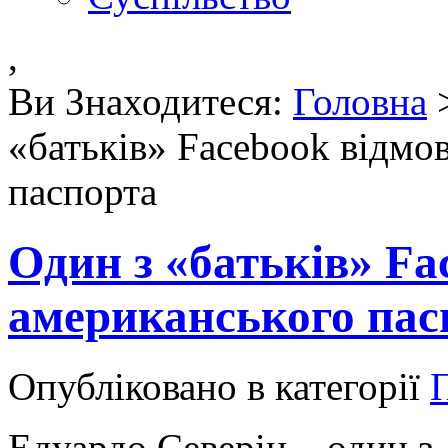
,
Ви Знаходитеся:
Головна
«батьків» Facebook відмо
паспорта
Один з «батьків» Fa
американського пас
Опубліковано в категорії
Едуардо Северін – один з 