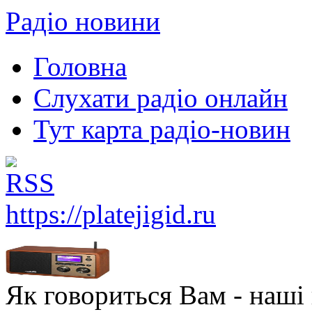
Радіо новини
Головна
Слухати радіо онлайн
Тут карта радіо-новин
https://platejigid.ru
Як говориться Вам - наші в