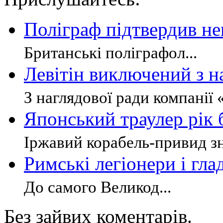
Поліграф підтвердив не
Британські поліграфол...
Левітін виключений з н
З наглядової ради компанії 
Японський траулер рік 
Іржавий корабель-привид зн
Римські легіонери і гла
До самого Великод...
Без зайвих коментарів.