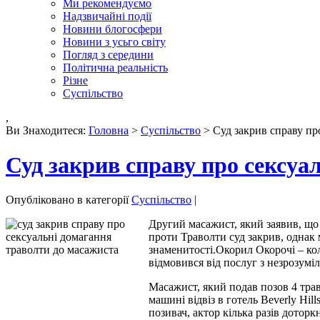
Ми рекомендуємо
Надзвичайні події
Новини блогосфери
Новини з усьго світу
Погляд з середини
Політична реальність
Різне
Суспільство
,
Ви Знаходитеся:
Головна
>
Суспільство
> Суд закрив справу пр
Суд закрив справу про сексуа
Опубліковано в категорії
Суспільство
|
Другий масажист, який заявив, що 
проти Траволти суд закрив, однак
знаменитості.Окорил Окорочі – кол
відмовився від послуг з незрозумі
Масажист, який подав позов 4 трав
машині відвіз в готель Beverly Hi
позивач, актор кілька разів доторк