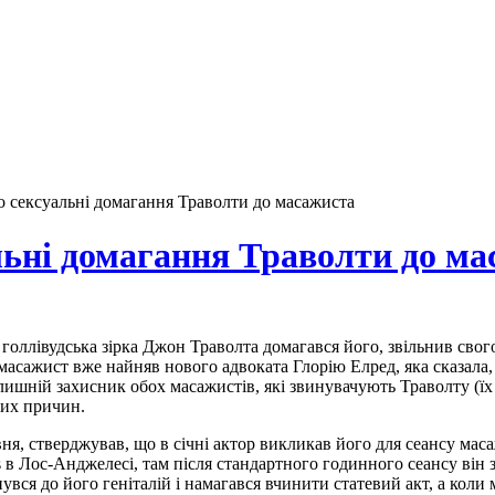
о сексуальні домагання Траволти до масажиста
льні домагання Траволти до м
голлівудська зірка Джон Траволта домагався його, звільнив свого
 масажист вже найняв нового адвоката Глорію Елред, яка сказала
ишній захисник обох масажистів, які звинувачують Траволту (їх
лих причин.
ня, стверджував, що в січні актор викликав його для сеансу маса
lls в Лос-Анджелесі, там після стандартного годинного сеансу ві
нувся до його геніталій і намагався вчинити статевий акт, а коли 