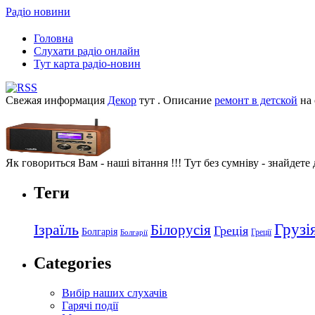
Радіо новини
Головна
Слухати радіо онлайн
Тут карта радіо-новин
Свежая информация
Декор
тут . Описание
ремонт в детской
на 
Як говориться Вам - наші вітання !!! Тут без сумніву - знайдете
Теги
Грузі
Ізраїль
Білорусія
Греція
Болгарія
Греції
Болгарії
Categories
Вибір наших слухачів
Гарячі події