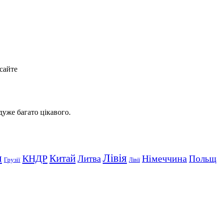
сайте
 дуже багато цікавого.
Лівія
я
Китай
КНДР
Німеччина
Литва
Польщ
Грузії
Лівії