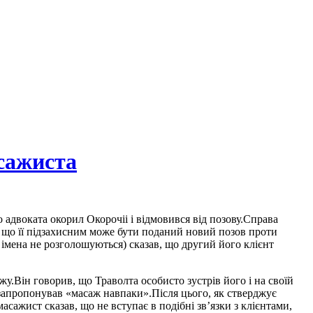
асажиста
 адвоката окорил Окорочіі і відмовився від позову.Справа
, що її підзахисним може бути поданий новий позов проти
 імена не розголошуються) сказав, що другий його клієнт
жу.Він говорив, що Траволта особисто зустрів його і на своїй
н запропонував «масаж навпаки».Після цього, як стверджує
масажист сказав, що не вступає в подібні зв’язки з клієнтами,