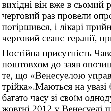
вихідні він вже в сьомий р
черговий раз провели опр
погіршився, і лікарі при
черговий сеанс терапії, п
Постійна присутність Чав
поштовхом до заяв опозиці
те, що «Венесуелою управ
трійка».Маються на увазі 
багато часу зі своїм одно
жовтні 2012 у Венесуелі 