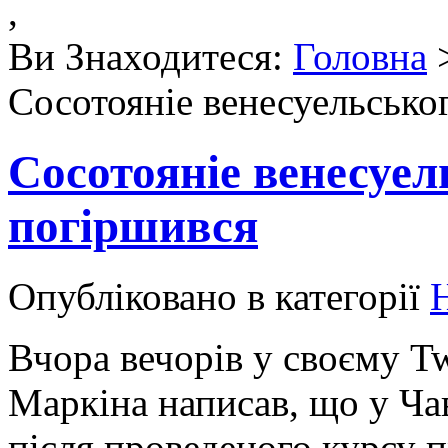
,
Ви Знаходитеся:
Головна
Сосотояніе венесуельсько
Сосотояніе венесуел
погіршився
Опубліковано в категорії
Н
Вчора вечорів у своєму Tw
Маркіна написав, що у Ча
після проведеного курсу п