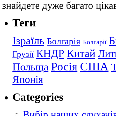
знайдете дуже багато ціка
Теги
Ізраїль
Б
Болгарія
Болгарії
КНДР
Китай
Лит
Грузії
США
Росія
Польща
Японія
Categories
Вибір наших слухачі