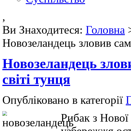
,
Ви Знаходитеся:
Головна
Новозеландець зловив само
Новозеландець злови
світі тунця
Опубліковано в категорії
П
Рибак з Нової 
узбережжя ост