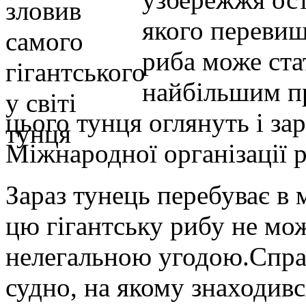
якого перевищ
риба може ста
найбільшим п
цього тунця оглянуть і з
Міжнародної організації р
Зараз тунець перебуває в 
цю гігантську рибу не мож
нелегальною угодою.Справ
судно, на якому знаходивс