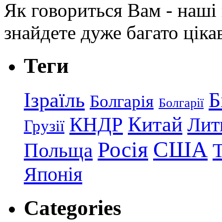
Як говориться Вам - наші в
знайдете дуже багато ціка
Теги
Ізраїль
Б
Болгарія
Болгарії
КНДР
Китай
Лит
Грузії
США
Росія
Польща
Японія
Categories