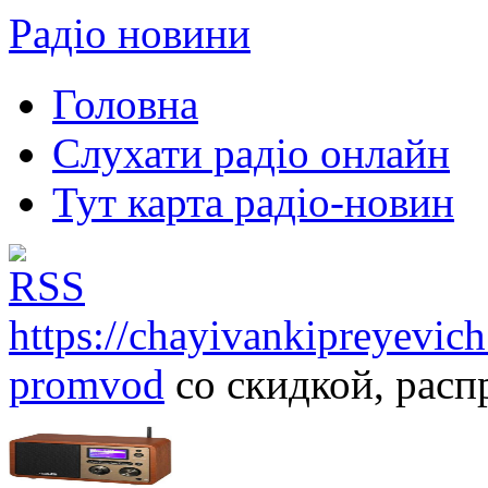
Радіо новини
Головна
Слухати радіо онлайн
Тут карта радіо-новин
https://chayivankipreyevich
promvod
со скидкой, расп