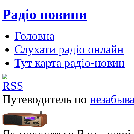
Радіо новини
Головна
Слухати радіо онлайн
Тут карта радіо-новин
Путеводитель по
незабыв
Як говориться Вам - наші в