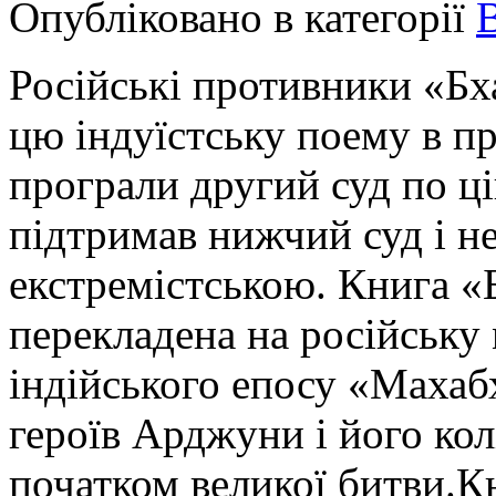
Опубліковано в категорії
Російські противники «Бх
цю індуїстську поему в пр
програли другий суд по ц
підтримав нижчий суд і н
екстремістською. Книга «Б
перекладена на російську 
індійського епосу «Махабх
героїв Арджуни і його ко
початком великої битви.К