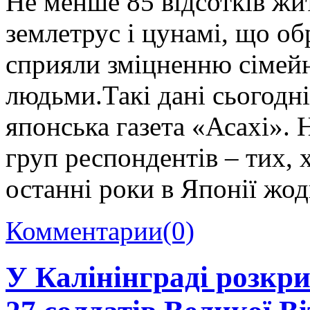
Не менше 85 відсотків жи
землетрус і цунамі, що об
сприяли зміцненню сімейн
людьми.Такі дані сьогодні
японська газета «Асахі». 
груп респондентів – тих, 
останні роки в Японії жо
Комментарии
(0)
У Калінінграді розкр