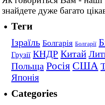
знайдете дуже багато ціка
Теги
Ізраїль
Б
Болгарія
Болгарії
КНДР
Китай
Лит
Грузії
США
Росія
Польща
Японія
Categories