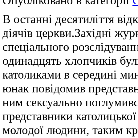
Опубліковано в категорії
В останні десятиліття від
діячів церкви.Західні жур
спеціального розслідуванн
одинадцять хлопчиків бул
католиками в середині мин
юнак повідомив представн
ним сексуально поглумивс
представники католицької
молодої людини, таким к