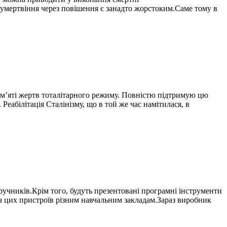
о умертвіння через повішення є занадто жорстоким.Саме тому в
ам’яті жертв тоталітарного режиму. Повністю підтримую цю
Реабілітація Сталінізму, що в той же час намітилася, в
ручників.Крім того, будуть презентовані програмні інструменти
яч цих пристроїв різним навчальним закладам.Зараз виробник