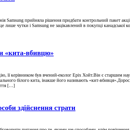
нія Samsung прийняла рішення придбати контрольний пакет акцій
 це лише чутки і Samsung не зацікавлений в покупці канадської к
ли «кита-вбивцю»
ію, її керівником був вчений-еколог Еріх Хойт.Він є старшим на
ікального білого кита, інакше його називають «кит-вбивця».Дорос
ття […]
особи здійснення страти
 обговорити питання про те, якими ще способами, крім повішенн