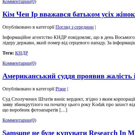
Комментарии
(0)
Кім Чен Ір вважався батьком усіх жінок 
Опубліковано в категорії
Погляд з середини
|
Інформаційне агентство КНДР повідомляє, що в день Восьмого б
лідеру держави, який помер від серцевого нападу. За інформац
Теги:
КНДР
Комментарии
(0)
Американський суддя проявив жалість і
Опубліковано в категорії
Різне
|
Суд Сполучених Штатів виніс вердикт, згідно з яким корпораці
заяву збанкрутілого на початку цього року Kodak про захист ві
що виробник фотоапаратів […]
Комментарии
(0)
Samsung не буде купувати Research In M