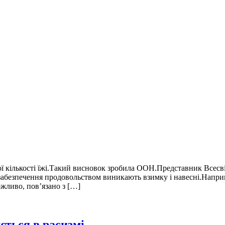
 кількості їжі.Такий висновок зробила ООН.Представник Всесвітн
 забезпечення продовольством виникають взимку і навесні.Наприкл
жливо, пов’язано з […]
ється в расизмі