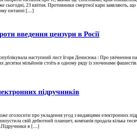
вже сьогодні, 23 квітня. Противники смертної кари заявляють, щ
ьому питанні […]
роти введення цензури в Росії
 опублікувала наступний лист Ігоря Денисюка : Про увічнення п
х десятки мільйонів стоїть в одному ряду із злочинами фашистів. 
лектронних підручників
 може оголосити про укладення угод з видавцями електронних під
e випустила свій дебютний планшет, компанія продала кілька тис
ів.Підручники в […]