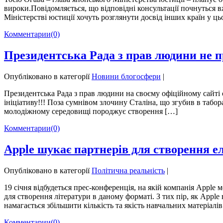
вироки.Повідомляється, що відповідні консультації почнуться 
Міністерстві юстиції хочуть розглянути досвід інших країн у ц
Комментарии
(0)
Президентська Рада з прав людини не п
Опубліковано в категорії
Новини блогосфери
|
Президентська Рада з прав людини на своєму офіційному сайті
ініціативу!!! Поза сумнівом злочину Сталіна, що згубив в табора
молодіжному середовищі породжує створення […]
Комментарии
(0)
Apple шукає партнерів для створення е
Опубліковано в категорії
Політична реальність
|
19 січня відбудеться прес-конференція, на якій компанія Apple
для створення літератури в даному форматі. З тих пір, як Appl
намагається збільшити кількість та якість навчальних матеріал
Комментарии
(0)