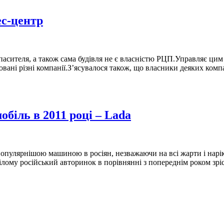
ес-центр
пасителя, а також сама будівля не є власністю РЦП.Управляє ци
овані різні компанії.З’ясувалося також, що власники деяких комп
біль в 2011 році – Lada
йпопулярнішою машиною в росіян, незважаючи на всі жарти і нарі
цілому російський авторинок в порівнянні з попереднім роком зрі