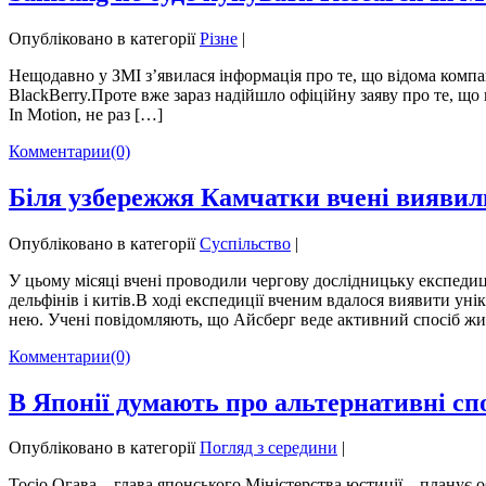
Опубліковано в категорії
Різне
|
Нещодавно у ЗМІ з’явилася інформація про те, що відома компа
BlackBerry.Проте вже зараз надійшло офіційну заяву про те, що
In Motion, не раз […]
Комментарии
(0)
Біля узбережжя Камчатки вчені вияви
Опубліковано в категорії
Суспільство
|
У цьому місяці вчені проводили чергову дослідницьку експедиц
дельфінів і китів.В ході експедиції вченим вдалося виявити ун
нею. Учені повідомляють, що Айсберг веде активний спосіб жи
Комментарии
(0)
В Японії думають про альтернативні сп
Опубліковано в категорії
Погляд з середини
|
Тосіо Огава – глава японського Міністерства юстиції – планує