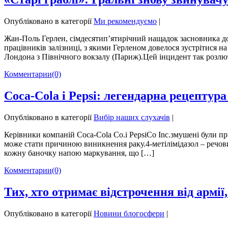
Опубліковано в категорії
Ми рекомендуємо
|
Жан-Поль Герлен, сімдесятип’ятирічний нащадок засновника до
працівників залізниці, з якими Герленом довелося зустрітися на
Лондона з Північного вокзалу (Париж).Цей інцидент так розлю
Комментарии
(0)
Coca-Cola і Pepsi: легендарна рецептура
Опубліковано в категорії
Вибір наших слухачів
|
Керівники компаній Coca-Cola Co.і PepsiCo Inc.змушені були пр
може стати причиною виникнення раку.4-метілімідазол – речови
кожну баночку напою маркування, що […]
Комментарии
(0)
Тих, хто отримає відстрочення від армі
Опубліковано в категорії
Новини блогосфери
|