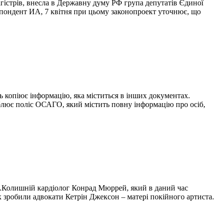
магістрів, внесла в Державну думу РФ група депутатів Єдиної
еспондент ИА, 7 квітня при цьому законопроект уточнює, що
ь копіює інформацію, яка міститься в інших документах.
блює поліс ОСАГО, який містить повну інформацію про осіб,
и».Колишній кардіолог Конрад Мюррей, який в даний час
к зробили адвокати Кетрін Джексон – матері покійного артиста.