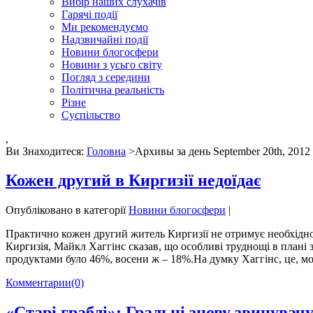
Вибір наших слухачів
Гарячі події
Ми рекомендуємо
Надзвичайні події
Новини блогосфери
Новини з усьго світу
Погляд з середини
Політична реальність
Різне
Суспільство
,
Ви Знаходитеся:
Головна
>Архивы за день
September 20th, 2012
Кожен другий в Киргизії недоїдає
Опубліковано в категорії
Новини блогосфери
|
Практично кожен другий житель Киргизії не отримує необхідної
Киргизія, Майкл Хаггінс сказав, що особливі труднощі в плані
продуктами було 46%, восени ж – 18%.На думку Хаггінс, це, мо
Комментарии
(0)
«Старі граблі»: Гральні знову звинувачу