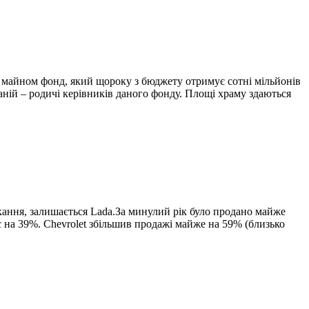
м майном фонд, який щороку з бюджету отримує сотні мільйонів
аній – родичі керівників даного фонду. Площі храму здаються
кання, залишається Lada.За минулий рік було продано майже
с на 39%. Chevrolet збільшив продажі майже на 59% (близько