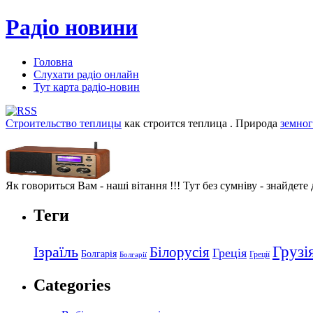
Радіо новини
Головна
Слухати радіо онлайн
Тут карта радіо-новин
Строительство теплицы
как строится теплица . Природа
земно
Як говориться Вам - наші вітання !!! Тут без сумніву - знайдете
Теги
Грузі
Ізраїль
Білорусія
Греція
Болгарія
Греції
Болгарії
Categories