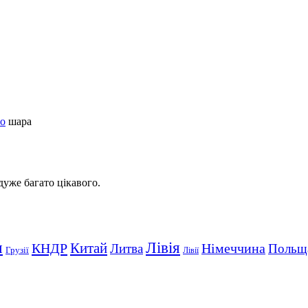
го
шара
 дуже багато цікавого.
Лівія
я
Китай
КНДР
Німеччина
Литва
Польщ
Грузії
Лівії