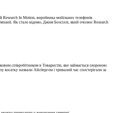
 Research In Motion, виробника мобільних телефонів
омпанії. Як стало відомо, Джим Болсіллі, який очолює Research
уковим співробітником в Товаристві, яке займається охороною
лу косатку назвали Айсбергом і тривалий час спостерігали за
я, можна приводити у виконання смертні