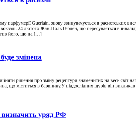
му парфумерії Guerlain, знову звинувачується в расистських в
 вокзалі. 24 лютого Жан-Поль Герлен, що пересувається в інвалід
тив його, що на […]
 буде змінена
ийняти рішення про зміну рецептури знаменитих на весь світ нап
на, що міститься в барвнику.У піддослідних щурів він викликав
ї, визначить уряд РФ