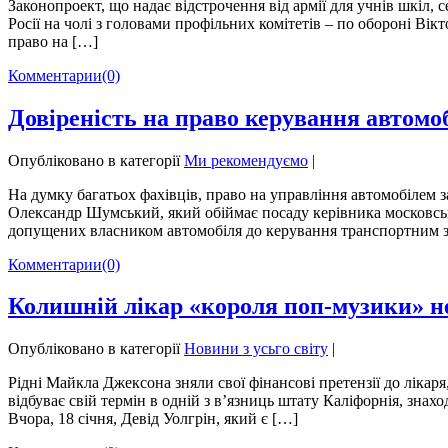
Законопроект, що надає відстрочення від армії для учнів шкіл, 
Росії на чолі з головами профільних комітетів – по обороні Ві
право на […]
Комментарии
(0)
Довіреність на право керування автомо
Опубліковано в категорії
Ми рекомендуємо
|
На думку багатьох фахівців, право на управління автомобілем 
Олександр Шумський, який обіймає посаду керівника московськ
допущених власником автомобіля до керування транспортним з
Комментарии
(0)
Колишній лікар «короля поп-музики» 
Опубліковано в категорії
Новини з усьго світу
|
Рідні Майкла Джексона зняли свої фінансові претензії до ліка
відбуває свій термін в одній з в’язниць штату Каліфорнія, зн
Вчора, 18 січня, Девід Уолгрін, який є […]