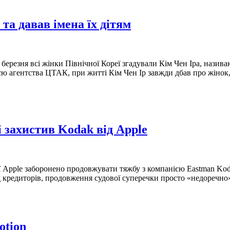
та давав імена їх дітям
ерезня всі жінки Північної Кореї згадували Кім Чен Іра, назив
ією агентства ЦТАК, при житті Кім Чен Ір завжди дбав про жінок
 захистив Kodak від Apple
ї Apple заборонено продовжувати тяжбу з компанією Eastman Kod
д кредиторів, продовження судової суперечки просто «недоречно»
otion