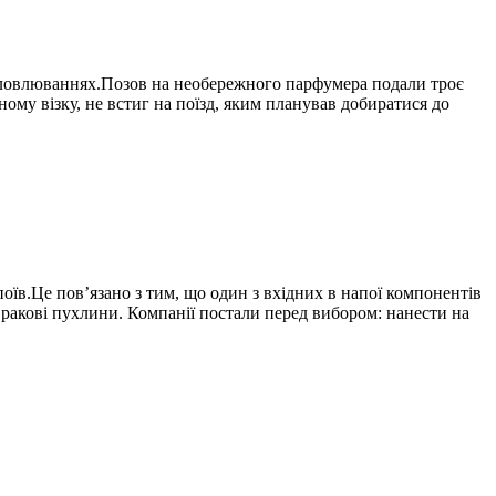
исловлюваннях.Позов на необережного парфумера подали троє
ному візку, не встиг на поїзд, яким планував добиратися до
оїв.Це пов’язано з тим, що один з вхідних в напої компонентів
 ракові пухлини. Компанії постали перед вибором: нанести на