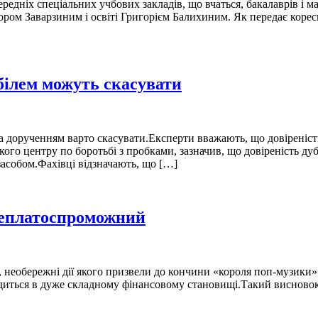
середніх спеціальних учбових закладів, що вчаться, бакалаврів і 
ктором Заварзиним і освіті Григорієм Балихиним. Як передає кор
білем можуть скасувати
за дорученням варто скасувати.Експерти вважають, що довіреніст
ого центру по боротьбі з пробками, зазначив, що довіреність ду
асобом.Фахівці відзначають, що […]
неплатоспроможний
ря, необережні дії якого призвели до кончини «короля поп-музик
аходиться в дуже складному фінансовому становищі.Такий висново