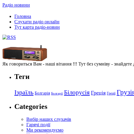
Радіо новини
Головна
Слухати радіо онлайн
Тут карта радіо-новин
Як говориться Вам - наші вітання !!! Тут без сумніву - знайдете
Теги
Грузі
Ізраїль
Білорусія
Греція
Болгарія
Греції
Болгарії
Categories
Вибір наших слухачів
Гарячі події
Ми рекомендуємо