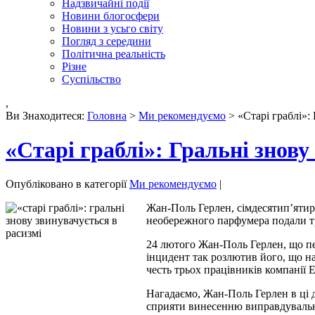
Надзвичайні події
Новини блогосфери
Новини з усьго світу
Погляд з середини
Політична реальність
Різне
Суспільство
,
Ви Знаходитеся:
Головна
>
Ми рекомендуємо
> «Старі граблі»: 
«Старі граблі»: Гральні знову
Опубліковано в категорії
Ми рекомендуємо
|
Жан-Поль Герлен, сімдесятип’ятир
необережного парфумера подали тро
24 лютого Жан-Поль Герлен, що пер
інцидент так розлютив його, що на
честь трьох працівників компанії 
Нагадаємо, Жан-Поль Герлен в ці д
сприяти винесенню виправдувально