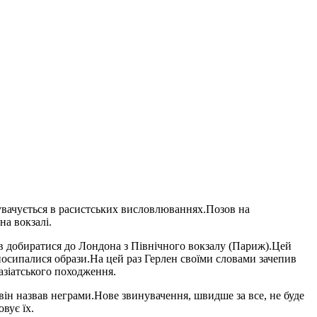
увачується в расистських висловлюваннях.Позов на
на вокзалі.
ав добиратися до Лондона з Північного вокзалу (Париж).Цей
 посипалися образи.На цей раз Герлен своїми словами зачепив
 азіатського походження.
він назвав неграми.Нове звинувачення, швидше за все, не буде
вує їх.