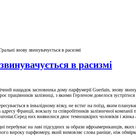
Гральні знову звинувачується в расизмі
 звинувачується в расизмі
ічний нащадок засновника дому парфумерії Guerlain, знову звин
є працівників залізниці, з якими Герленом довелося зустрітися 
есувається в інвалідному візку, не встиг на поїзд, яким планув
 адресу Франції, вокзалу та співробітників залізничної компанії
Eurostar.Серед них виявилися двоє темношкірих чоловіків і жінка
ні перебуває на лаві підсудних за образи афроамериканців, яких 
го вироку парфюмеру, який вимовляє слова раніше, ніж обмірко