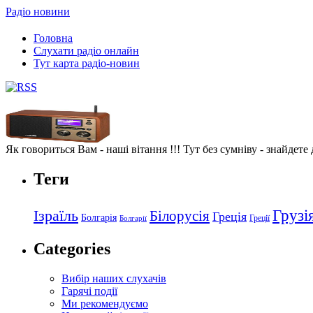
Радіо новини
Головна
Слухати радіо онлайн
Тут карта радіо-новин
Як говориться Вам - наші вітання !!! Тут без сумніву - знайдете
Теги
Грузі
Ізраїль
Білорусія
Греція
Болгарія
Греції
Болгарії
Categories
Вибір наших слухачів
Гарячі події
Ми рекомендуємо