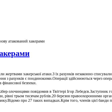
нову атакований хакерами
хакерами
али жертвами хакерської атаки.З їх рахунків незаконно списувал
ння з рахунків є поодинокими.Операції здійснюються через опера
в фінансової безпеки.
ібер-злочинцями повідомив в Твіттері Ігор Лебедєв.Заступник г
ми, рівні трьом тисячам рублів.20 березня правоохоронними орга
нку.Відомо про 27 таких випадках.Крім того, членів цієї банди 