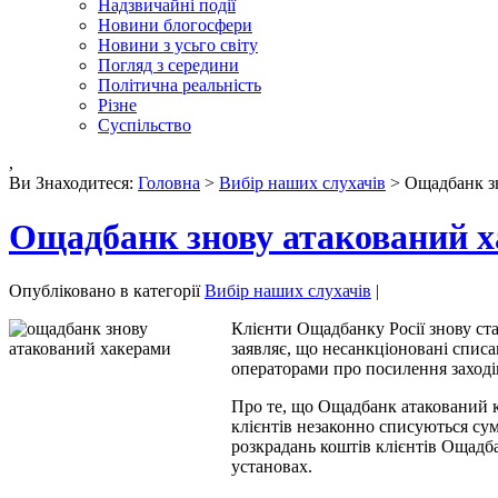
Надзвичайні події
Новини блогосфери
Новини з усьго світу
Погляд з середини
Політична реальність
Різне
Суспільство
,
Ви Знаходитеся:
Головна
>
Вибір наших слухачів
> Ощадбанк з
Ощадбанк знову атакований 
Опубліковано в категорії
Вибір наших слухачів
|
Клієнти Ощадбанку Росії знову ст
заявляє, що несанкціоновані списа
операторами про посилення заході
Про те, що Ощадбанк атакований к
клієнтів незаконно списуються су
розкрадань коштів клієнтів Ощадба
установах.