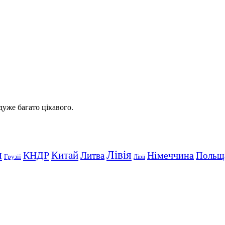
 дуже багато цікавого.
Лівія
я
Китай
КНДР
Німеччина
Литва
Польщ
Грузії
Лівії