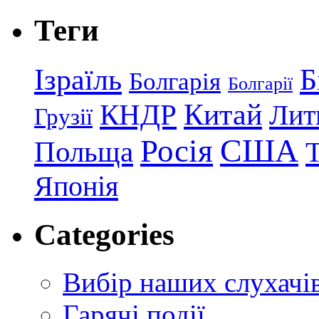
Теги
Ізраїль
Б
Болгарія
Болгарії
КНДР
Китай
Лит
Грузії
США
Росія
Польща
Японія
Categories
Вибір наших слухачі
Гарячі події