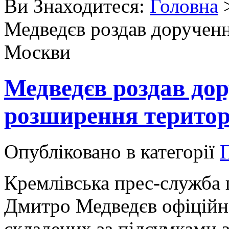
Ви Знаходитеся:
Головна
Медведєв роздав доручен
Москви
Медведєв роздав до
розширення територ
Опубліковано в категорії
Кремлівська прес-служба 
Дмитро Медведєв офіційно
складених за підсумками зу