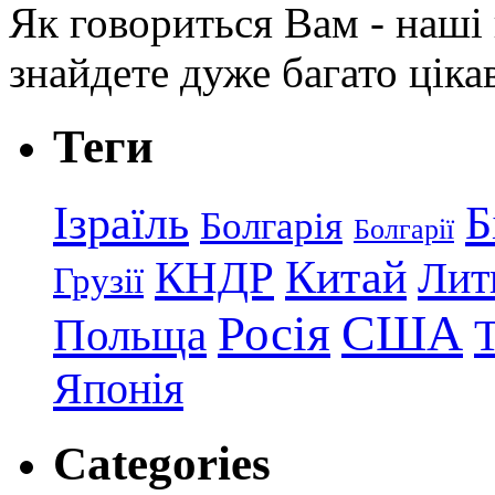
Як говориться Вам - наші в
знайдете дуже багато ціка
Теги
Ізраїль
Б
Болгарія
Болгарії
КНДР
Китай
Лит
Грузії
США
Росія
Польща
Японія
Categories