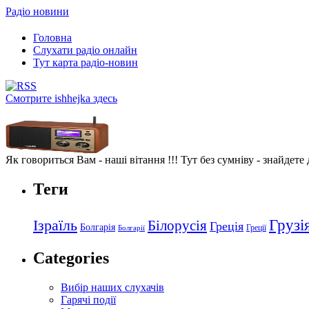
Радіо новини
Головна
Слухати радіо онлайн
Тут карта радіо-новин
Смотрите ishhejka здесь
Як говориться Вам - наші вітання !!! Тут без сумніву - знайдете
Теги
Грузі
Ізраїль
Білорусія
Греція
Болгарія
Греції
Болгарії
Categories
Вибір наших слухачів
Гарячі події