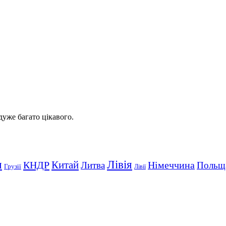
 дуже багато цікавого.
Лівія
я
Китай
КНДР
Німеччина
Литва
Польщ
Грузії
Лівії