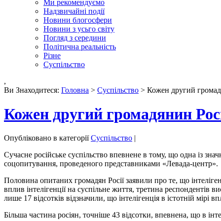
Ми рекомендуємо
Надзвичайні події
Новини блогосфери
Новини з усьго світу
Погляд з середини
Політична реальність
Різне
Суспільство
,
Ви Знаходитеся:
Головна
>
Суспільство
> Кожен другий громадян
Кожен другий громадянин Росії
Опубліковано в категорії
Суспільство
|
Сучасне російське суспільство впевнене в тому, що одна із знач
соцопитування, проведеного представниками «Левада-центр».
Половина опитаних громадян Росії заявили про те, що інтеліге
вплив інтелігенції на суспільне життя, третина респондентів ви
лише 17 відсотків відзначили, що інтелігенція в істотній мірі вп
Більша частина росіян, точніше 43 відсотки, впевнена, що в ін