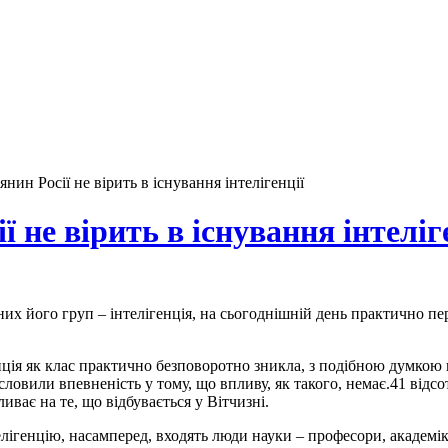
ин Росії не вірить в існування інтелігенції
 не вірить в існування інтеліг
них його груп – інтелігенція, на сьогоднішній день практично пе
нція як клас практично безповоротно зникла, з подібною думкою 
словили впевненість у тому, що впливу, як такого, немає.41 відс
ливає на те, що відбувається у Вітчизні.
телігенцію, насамперед, входять люди науки – професори, академ