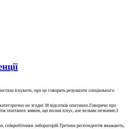
енції
рестала існувати, про це говорять результати спеціального
категорично не згодні 38 відсотків опитаних.Говорячи про
оток опитаних заявив, що вплив існує, але вельми незначне.І
іки, співробітники лабораторій.Третина респондентів вважають,