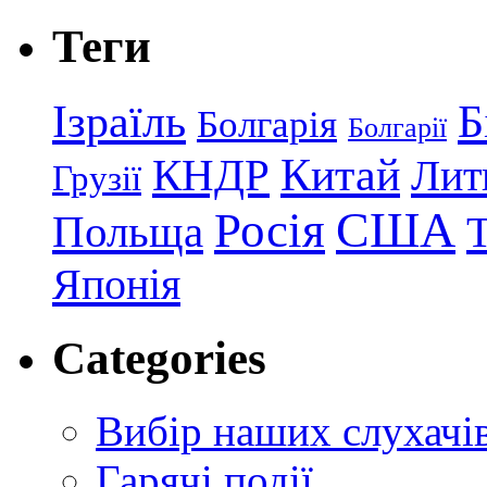
Теги
Ізраїль
Б
Болгарія
Болгарії
КНДР
Китай
Лит
Грузії
США
Росія
Польща
Японія
Categories
Вибір наших слухачі
Гарячі події