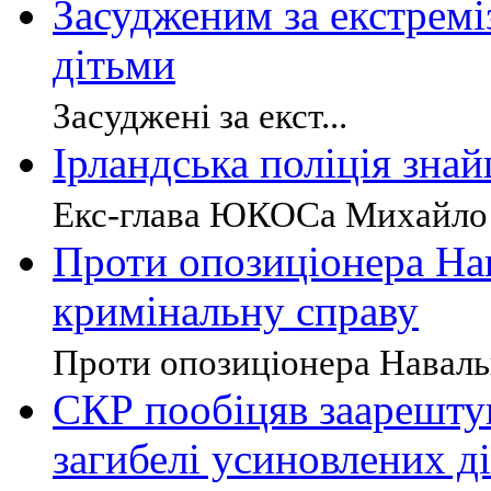
Засудженим за екстремі
дітьми
Засуджені за екст...
Ірландська поліція зна
Екс-глава ЮКОСа Михайло 
Проти опозиціонера На
кримінальну справу
Проти опозиціонера Навальн
СКР пообіцяв заарешту
загибелі усиновлених ді