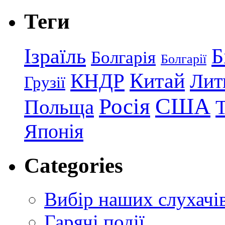
Теги
Ізраїль
Б
Болгарія
Болгарії
КНДР
Китай
Лит
Грузії
США
Росія
Польща
Японія
Categories
Вибір наших слухачі
Гарячі події