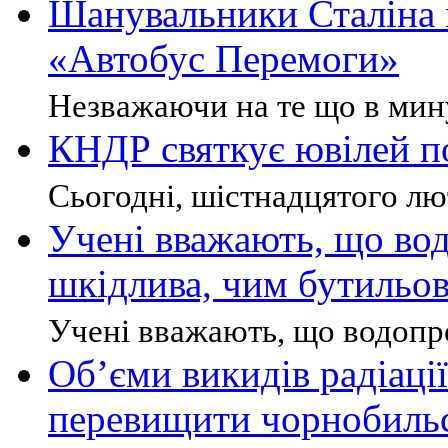
Шанувальники Сталіна 
«Автобус Перемоги»
Незважаючи на те що в мину
КНДР святкує ювілей по
Сьогодні, шістнадцятого лю
Учені вважають, що во
шкідлива, чим бутильо
Учені вважають, що водопро
Об’єми викидів радіац
перевищити чорнобильс