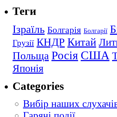
Теги
Ізраїль
Б
Болгарія
Болгарії
КНДР
Китай
Лит
Грузії
США
Росія
Польща
Японія
Categories
Вибір наших слухачі
Гарячі події