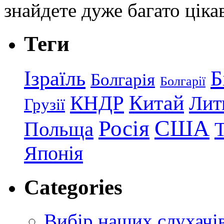
знайдете дуже багато ціка
Теги
Ізраїль
Б
Болгарія
Болгарії
КНДР
Китай
Лит
Грузії
США
Росія
Польща
Японія
Categories
Вибір наших слухачі