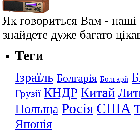
Як говориться Вам - наші в
знайдете дуже багато ціка
Теги
Ізраїль
Б
Болгарія
Болгарії
КНДР
Китай
Лит
Грузії
США
Росія
Польща
Японія