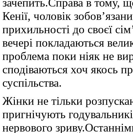
зачепить.Справа в тому, щ
Кенії, чоловік зобов’язан
прихильності до своєї сім’
вечері покладаються велик
проблема поки ніяк не вир
сподіваються хоч якось пр
суспільства.
Жінки не тільки розпускаю
пригнічують годувальників
нервового зриву.Останнім