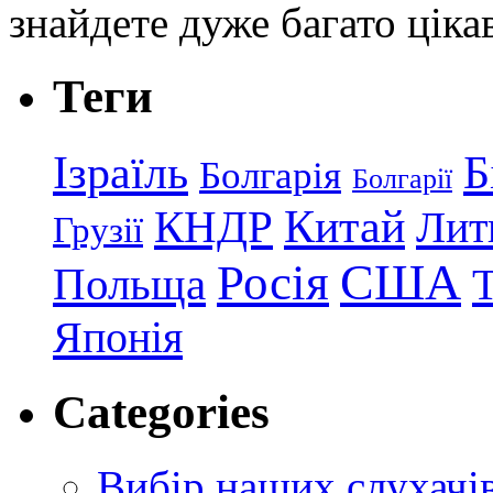
знайдете дуже багато ціка
Теги
Ізраїль
Б
Болгарія
Болгарії
КНДР
Китай
Лит
Грузії
США
Росія
Польща
Японія
Categories
Вибір наших слухачі